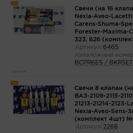
ngk
Свечи (на 16 клап
Nexia-Aveo-Lacetti
Carens-Shuma-Spec
Forester-Maxima-C
323, 626 (компле
Артикул:
6465
Каталожный номер
BCPR6ES / BKR5E1
в пути
ngk
Свечи 8 клапан (на
ВАЗ-2109-2115-2110
21213-21214-2123-L
Nexia-Aveo-Sens-З
(комплект 4шт) 
Артикул:
2268