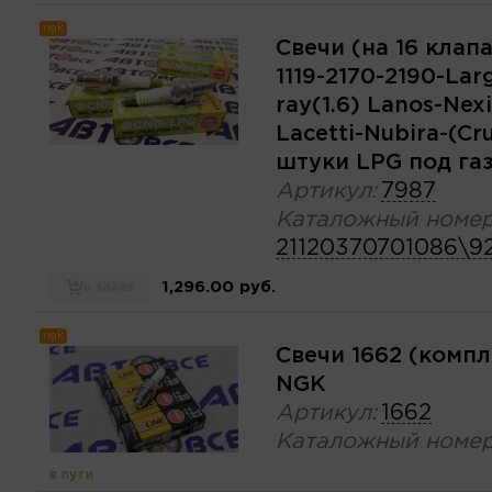
ngk
Свечи (на 16 клапа
1119-2170-2190-Lar
ray(1.6) Lanos-Nex
Lacetti-Nubira-(Cr
штуки LPG под га
Артикул:
7987
Каталожный номер
21120370701086\9
1,296.00 руб.
в заказ
ngk
Свечи 1662 (комп
NGK
Артикул:
1662
Каталожный номер
в пути