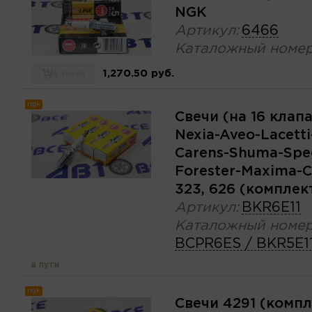
NGK
Артикул:
6466
Каталожный номер
1,270.50 руб.
в заказ
ngk
Свечи (на 16 клап
Nexia-Aveo-Lacetti
Carens-Shuma-Spec
Forester-Maxima-C
323, 626 (компле
Артикул:
BKR6E11
Каталожный номер
BCPR6ES / BKR5E1
в пути
ngk
Свечи 4291 (комп