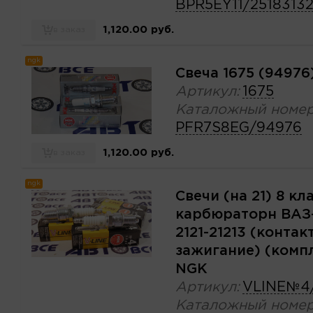
BPR5EY11/2518313
1,120.00 руб.
в заказ
ngk
Свеча 1675 (94976
Артикул:
1675
Каталожный номер
PFR7S8EG/94976
1,120.00 руб.
в заказ
ngk
Свечи (на 21) 8 кл
карбюраторн ВАЗ-
2121-21213 (контак
зажигание) (комп
NGK
Артикул:
VLINE№4
Каталожный номер