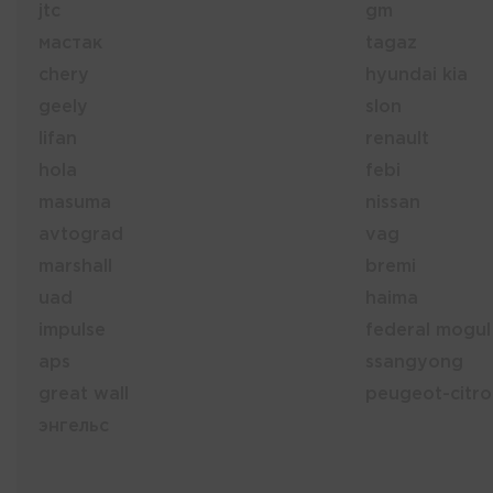
jtc
gm
мастак
tagaz
chery
hyundai kia
geely
slon
lifan
renault
hola
febi
masuma
nissan
avtograd
vag
marshall
bremi
uad
haima
impulse
federal mogul
aps
ssangyong
great wall
peugeot-citr
энгельс