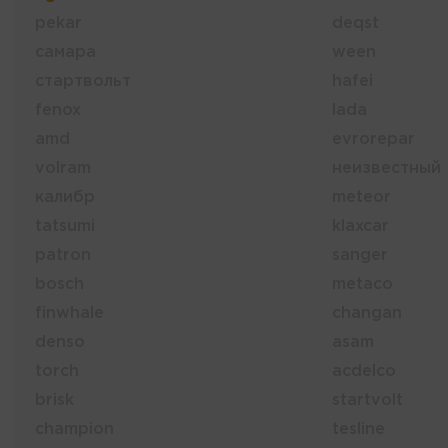
pekar
deqst
самара
ween
стартвольт
hafei
fenox
lada
amd
evrorepar
volram
неизвестный
калибр
meteor
tatsumi
klaxcar
patron
sanger
bosch
metaco
finwhale
changan
denso
asam
torch
acdelco
brisk
startvolt
champion
tesline