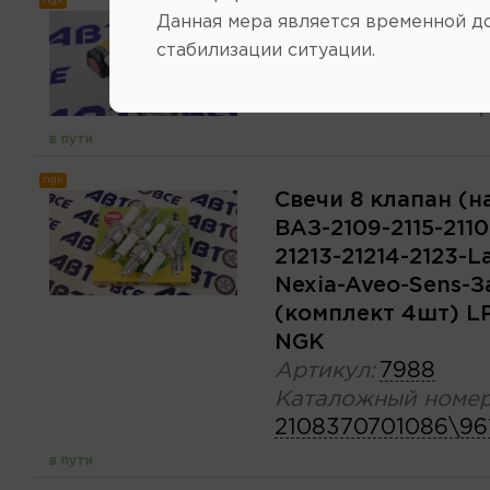
ngk
Свечи 4856 (комп
Данная мера является временной д
NGK
стабилизации ситуации.
Артикул:
4856
Каталожный номер
в пути
ngk
Свечи 8 клапан (на
ВАЗ-2109-2115-2110
21213-21214-2123-L
Nexia-Aveo-Sens-З
(комплект 4шт) LP
NGK
Артикул:
7988
Каталожный номер
2108370701086\96
в пути