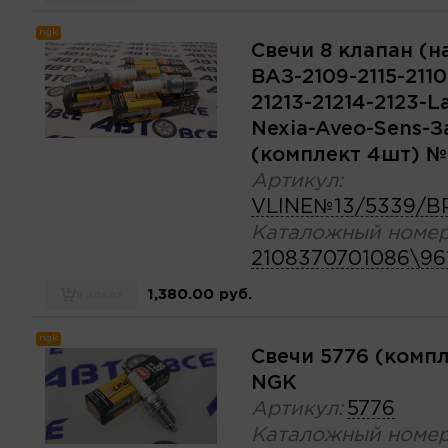
ngk
Свечи 8 клапан (на
ВАЗ-2109-2115-2110
21213-21214-2123-L
Nexia-Aveo-Sens-З
(комплект 4шт) №
Артикул:
VLINE№13/5339/B
Каталожный номер
2108370701086\96
1,380.00 руб.
в заказ
ngk
Свечи 5776 (комп
NGK
Артикул:
5776
Каталожный номер