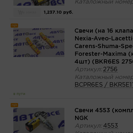
Каталожный номер
1,237.10 руб.
в заказ
ngk
Свечи (на 16 клап
Nexia-Aveo-Lacetti
Carens-Shuma-Spec
Forester-Maxima 
4шт) (BKR6ES 275
Артикул:
2756
Каталожный номер
BCPR6ES / BKR5E1
в пути
ngk
Свечи 4553 (комп
NGK
Артикул:
4553