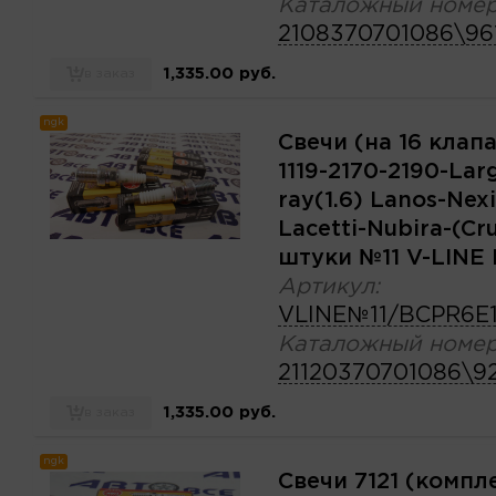
Каталожный номер
2108370701086\96
1,335.00 руб.
в заказ
ngk
Свечи (на 16 клапа
1119-2170-2190-Lar
ray(1.6) Lanos-Nex
Lacetti-Nubira-(Cr
штуки №11 V-LINE
Артикул:
VLINE№11/BCPR6E1
Каталожный номер
21120370701086\9
1,335.00 руб.
в заказ
ngk
Свечи 7121 (компл