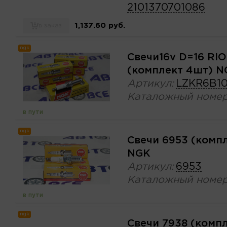
2101370701086
1,137.60 руб.
в заказ
ngk
Свечи16v D=16 RIO(
(комплект 4шт) N
Артикул:
LZKR6B1
Каталожный номер
в пути
ngk
Свечи 6953 (комп
NGK
Артикул:
6953
Каталожный номер
в пути
ngk
Свечи 7938 (комп