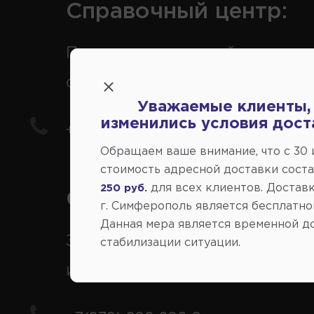
Справочный центр:
Продажа запчастей на
отечественные авто
Уважаемые клиенты,
изменились условия дост
+7(978) 206-206-5
Обращаем ваше внимание, что c 30
стоимость адресной доставки сост
для всех клиентов. Доставк
250 руб.
Справочный центр:
г. Симферополь является бесплатно
Данная мера является временной д
Заказ шин, дисков, запчасте
стабилизации ситуации.
иномарки