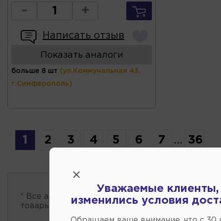
-
+
Написать отзыв
Показать аналоги
больше 8 шт
(ул.Коммунальная 43,
г.Симферополь)
1
2
3
4
5
6
7
...
36
Уважаемые клиенты,
* Все автозапчасти
есть в наличии
, обновление 
изменились условия дост
товары проходит несколько раз в сутки.
Обращаем ваше внимание, что c 30