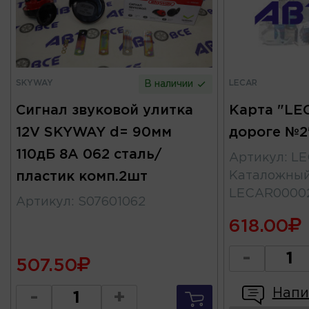
SKYWAY
LECAR
В наличии
Сигнал звуковой улитка
Карта "LE
12V SKYWAY d= 90мм
дороге №2
110дБ 8А 062 сталь/
Артикул
:
LE
пластик комп.2шт
Каталожны
LECAR0000
Артикул
:
S07601062
618.00
-
507.50
Напи
-
+