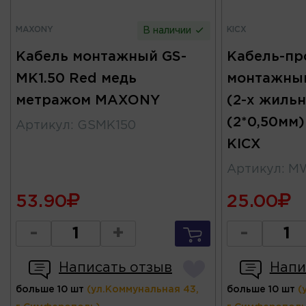
MAXONY
KICX
В наличии
Кабель монтажный GS-
Кабель-пр
MK1.50 Red медь
монтажный
метражом MAXONY
(2-х жильн
(2*0,50мм
Артикул
:
GSMK150
KICX
Артикул
:
M
53.90
25.00
-
+
-
Написать отзыв
Напи
больше 10 шт
(ул.Коммунальная 43,
больше 10 шт
(