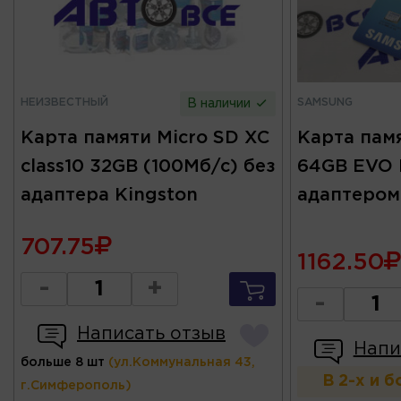
НЕИЗВЕСТНЫЙ
SAMSUNG
В наличии
Карта памяти Micro SD XC
Карта памя
class10 32GB (100Мб/c) без
64GB EVO P
адаптера Kingston
адаптеро
707.75
1162.50
-
+
-
Написать отзыв
Напи
больше 8 шт
(ул.Коммунальная 43,
В 2-х и 
г.Симферополь)