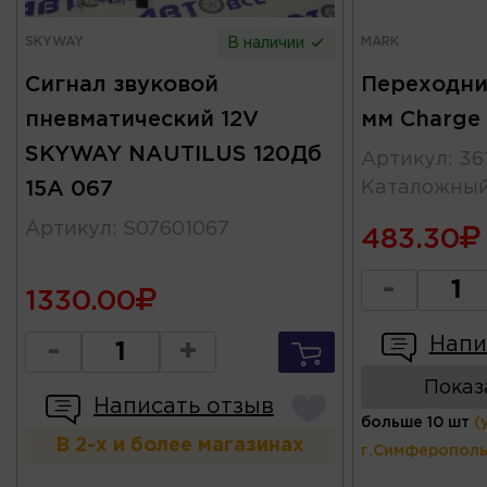
SKYWAY
MARK
В наличии
Сигнал звуковой
Переходник
пневматический 12V
мм Charge
SKYWAY NAUTILUS 120Дб
Артикул
:
36
15А 067
Каталожны
Артикул
:
S07601067
483.30
-
1330.00
Напи
-
+
Показ
Написать отзыв
больше 10 шт
(
В 2-х и более магазинах
г.Симферополь