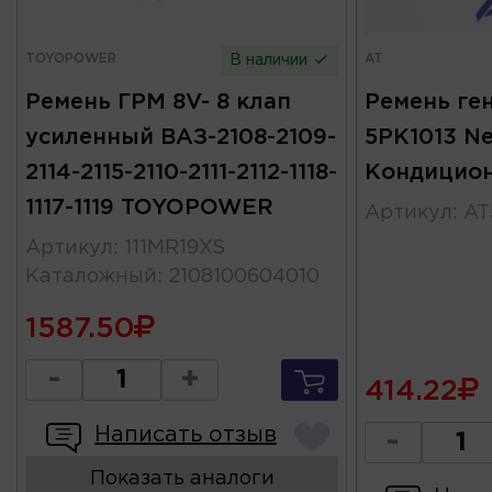
TOYOPOWER
AT
В наличии
Ремень ГРМ 8V- 8 клап
Ремень ге
усиленный ВАЗ-2108-2109-
5PK1013 Ne
2114-2115-2110-2111-2112-1118-
Кондицион
1117-1119 TOYOPOWER
Артикул
:
AT
Артикул
:
111MR19XS
Каталожный
:
2108100604010
1587.50
-
+
414.22
Написать отзыв
-
Показать аналоги