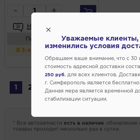
-
+
Написать отзыв
Уважаемые клиенты,
Показать аналоги
изменились условия дост
В 3-х и более магазинах
Обращаем ваше внимание, что c 30
стоимость адресной доставки сост
для всех клиентов. Доставк
250 руб.
г. Симферополь является бесплатно
1
2
3
4
5
6
7
...
86
Данная мера является временной д
стабилизации ситуации.
* Все автозапчасти
есть в наличии
, обновление 
товары проходит несколько раз в сутки.