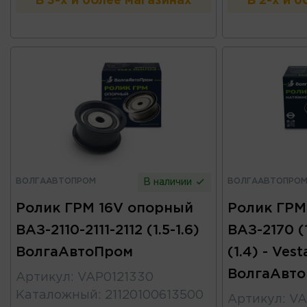
В 3-х и более магазинах
В 2-х и 
ВОЛГААВТОПРОМ
ВОЛГААВТОПРО
В наличии
Ролик ГРМ 16V опорный
Ролик ГРМ
ВАЗ-2110-2111-2112 (1.5-1.6)
ВАЗ-2170 (1.
ВолгаАвтоПром
(1.4) - Vest
ВолгаАвт
Артикул
:
VAP0121330
Каталожный
:
21120100613500
Артикул
:
VA