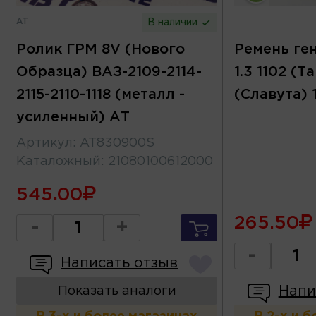
AT
В наличии
Ролик ГРМ 8V (Нового
Ремень ге
Образца) ВАЗ-2109-2114-
1.3 1102 (Т
2115-2110-1118 (металл -
(Славута) 
усиленный) АТ
Артикул
:
AT830900S
Каталожный
:
21080100612000
545.00
265.50
-
+
-
Написать отзыв
Напи
Показать аналоги