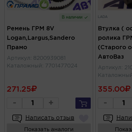
LADA
В наличии
Ремень ГРМ 8V
Втулка ( о
Logan,Largus,Sandero
ролика ГР
Прамо
(Старого 
АвтоВаз
Артикул
:
8200939081
Каталожный
:
7701477024
Артикул
:
21
Каталожны
271.25
355.00
-
+
-
Написать отзыв
Напи
Показать аналоги
Показ