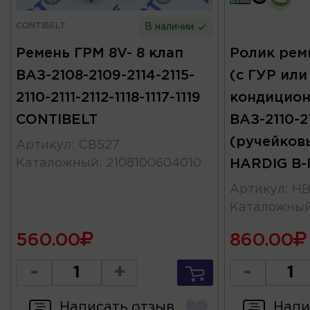
CONTIBELT
В наличии
Ремень ГРМ 8V- 8 клап
Ролик рем
ВАЗ-2108-2109-2114-2115-
(с ГУР или
2110-2111-2112-1118-1117-1119
кондицион
CONTIBELT
ВАЗ-2110-21
(ручейков
Артикул
:
CB527
Каталожный
:
2108100604010
HARDIG B-
Артикул
:
HB
Каталожны
560.00
860.00
-
+
-
Написать отзыв
Напи