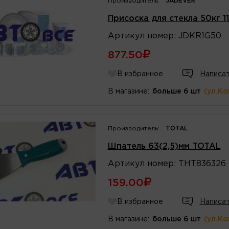
Производитель:
JADEVER
Присоска для стекла 50кг 
Артикул
номер
:
JDKR1G50
877.50
В избранное
Написат
В магазине:
больше 6 шт
(ул.К
Производитель:
TOTAL
Шпатель 63(2,5)мм TOTAL
Артикул
номер
:
THT836326
159.00
В избранное
Написат
В магазине:
больше 6 шт
(ул.К