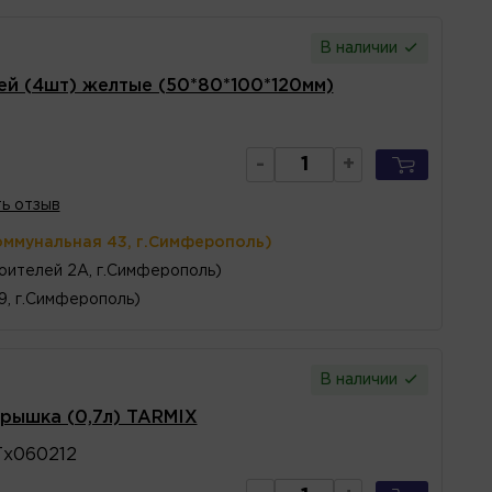
В наличии
й (4шт) желтые (50*80*100*120мм)
-
+
ь отзыв
оммунальная 43, г.Симферополь)
оителей 2А, г.Симферополь)
 9, г.Симферополь)
В наличии
рышка (0,7л) TARMIX
х060212