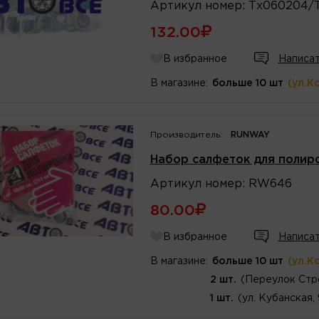
Артикул
номер
:
Тх060204/
132.00
В избранное
Написат
В магазине:
больше 10 шт
(ул.К
Производитель:
RUNWAY
Набор салфеток для поли
Артикул
номер
:
RW646
80.00
В избранное
Написат
В магазине:
больше 10 шт
(ул.К
2 шт.
(Переулок Стр
1 шт.
(ул. Кубанская,