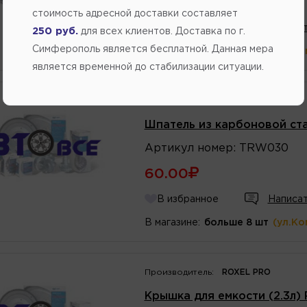
61.60
стоимость адресной доставки составляет
В избранное
Написат
250 руб.
для всех клиентов. Доставка по г.
Симферополь является бесплатной. Данная мера
В магазине:
больше 8 шт
(ул.Ко
является временной до стабилизации ситуации.
Производитель:
НЕИЗВЕСТНЫЙ
Шпатель из карбоновой ста
Артикул
номер
:
TRW030
60.00
В избранное
Написат
В магазине:
больше 8 шт
(ул.Ко
Производитель:
ROXEL PRO
Крышка для емкости (2.3л)