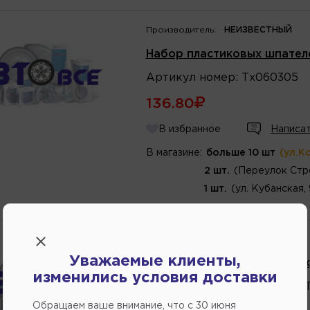
Производитель:
НЕИЗВЕСТНЫЙ
Набор пластиковых шпателе
Артикул
номер
:
Тх060305
136.80
В избранное
Написат
В магазине:
больше 10 шт
(ул.К
2 шт.
(Переулок Стр
1 шт.
(ул. Кубанская,
Производитель:
TARMIX
Уважаемые клиенты,
Мерная емкость для ЛКМ +к
изменились условия доставки
Артикул
номер
:
Тх060202/Т
Обращаем ваше внимание, что c 30 июня