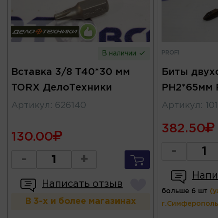
PROFI
В наличии
Вставка 3/8 T40*30 мм
Биты двух
TORX ДелоТехники
PH2*65мм 
Артикул
:
626140
Артикул
:
10
382.50
130.00
-
-
+
Напи
Написать отзыв
больше 6 шт
(у
В 3-х и более магазинах
г.Симферополь