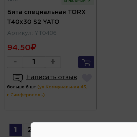
YATO
В наличии
Бита специальная TORX
T40x30 S2 YATO
Артикул
:
YT0406
94.50
-
+
Написать отзыв
больше 6 шт
(ул.Коммунальная 43,
г.Симферополь)
1
2
3
4
5
6