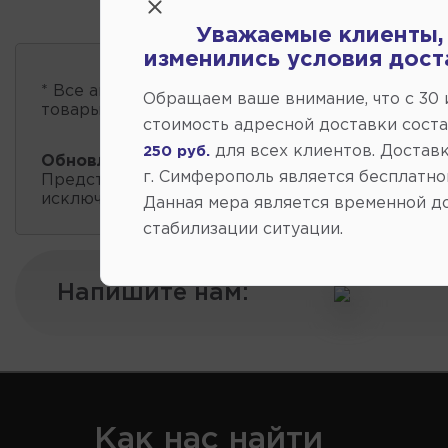
Уважаемые клиенты,
изменились условия дост
* Все автозапчасти
есть в наличии
, обновление 
Обращаем ваше внимание, что c 30
товары проходит несколько раз в сутки.
стоимость адресной доставки сост
для всех клиентов. Доставк
250 руб.
Обновление остатков и цен:
07:40 2026-08-0
г. Симферополь является бесплатно
Представленные данные о запчастях на этой ст
исключительно информационный характер.
Данная мера является временной д
стабилизации ситуации.
Напишите нам:
Как нас найти