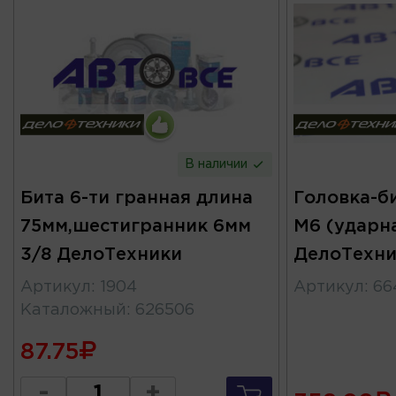
В наличии
Бита 6-ти гранная длина
Головка-би
75мм,шестигранник 6мм
M6 (ударн
3/8 ДелоТехники
ДелоТехни
Артикул
:
1904
Артикул
:
66
Каталожный
:
626506
87.75
-
+