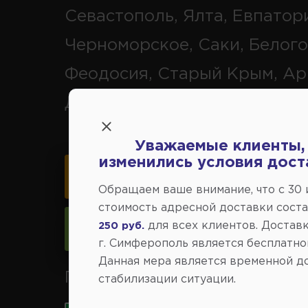
Севастополь, Ялта, Евпатор
Черноморское, Саки, Белого
Феодосия, Старый Крым, Ар
Джанкой.
Уважаемые клиенты,
изменились условия дост
Карта схема проезда
Обращаем ваше внимание, что c 30
стоимость адресной доставки сост
для всех клиентов. Доставк
250 руб.
Следить за изменениями
г. Симферополь является бесплатно
Данная мера является временной д
Принимаем к оплате карты 
стабилизации ситуации.