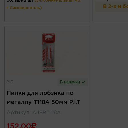
больше 2 шт
(ул.Коммунальная 43,
В 2-х и 
г.Симферополь)
P.I.T
В наличии
Пилки для лобзика по
металлу T118A 50мм P.I.T
Артикул
:
AJSBT118A
152.00