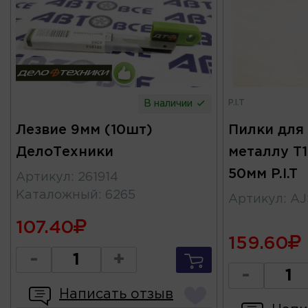
P.I.T
В наличии
Лезвие 9мм (10шт)
Пилки для
ДелоТехники
металлу T1
50мм P.I.T
Артикул
:
261914
Каталожный
:
6265
Артикул
:
AJ
107.40
159.60
-
+
-
Написать отзыв