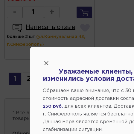
-
+
Написать отзыв
больше 2 шт
(ул.Коммунальная 43,
г.Симферополь)
Уважаемые клиенты,
1
2
3
4
изменились условия дост
Обращаем ваше внимание, что c 30
стоимость адресной доставки сост
для всех клиентов. Доставк
250 руб.
* Все автозапчасти
есть в наличии
, обновление 
г. Симферополь является бесплатно
товары проходит несколько раз в сутки.
Данная мера является временной д
стабилизации ситуации.
Обновление остатков и цен:
20:59 2026-08-06