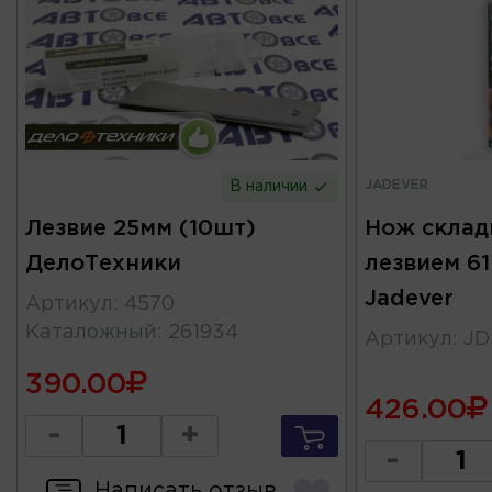
JADEVER
В наличии
Лезвие 25мм (10шт)
Нож склад
ДелоТехники
лезвием 6
Jadever
Артикул
:
4570
Каталожный
:
261934
Артикул
:
JD
390.00
426.00
-
+
-
Написать отзыв