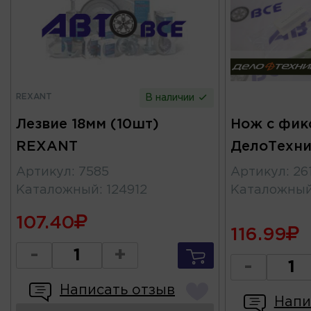
REXANT
В наличии
Лезвие 18мм (10шт)
Нож с фик
REXANT
ДелоТехни
Артикул
:
7585
Артикул
:
26
Каталожный
:
124912
Каталожны
107.40
116.99
-
+
-
Написать отзыв
Напи