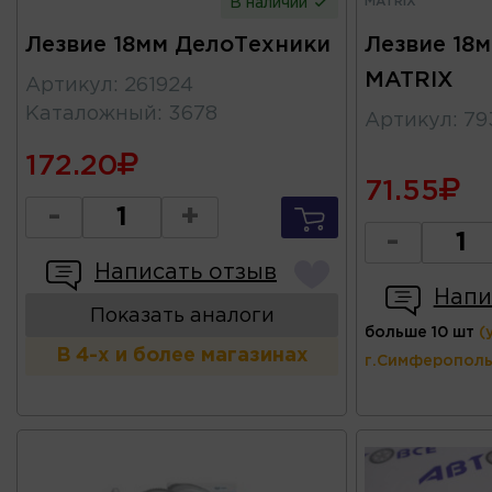
MATRIX
В наличии
Лезвие 18мм ДелоТехники
Лезвие 18м
MATRIX
Артикул
:
261924
Каталожный
:
3678
Артикул
:
79
172.20
71.55
-
+
-
Написать отзыв
Напи
Показать аналоги
больше 10 шт
(
В 4-х и более магазинах
г.Симферополь