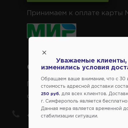
Принимаем к оплате карты 
Уважаемые клиенты,
Справочный центр:
изменились условия дост
Обращаем ваше внимание, что c 30
Продажа запчастей на
стоимость адресной доставки сост
для всех клиентов. Доставк
250 руб.
отечественные авто
г. Симферополь является бесплатно
Данная мера является временной д
+7(978) 206-206-5
стабилизации ситуации.