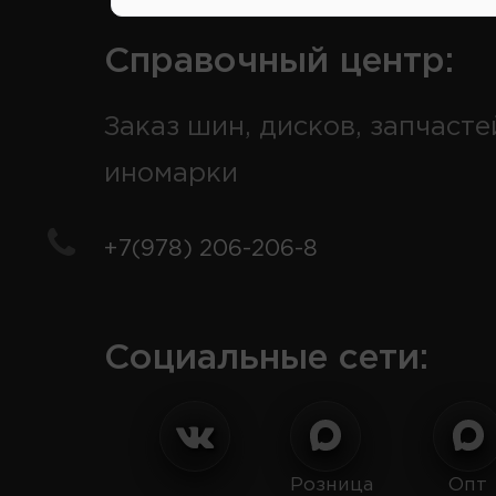
Справочный центр:
Заказ шин, дисков, запчасте
иномарки
+7(978) 206-206-8
Социальные сети:
Розница
Опт