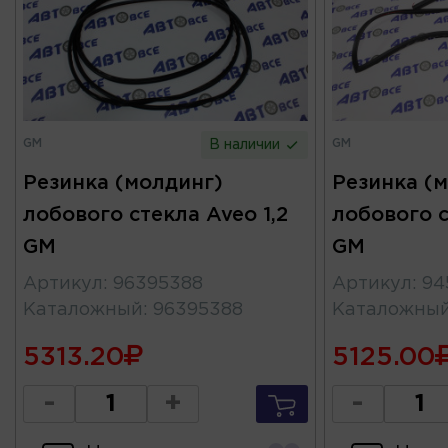
GM
GM
В наличии
Резинка (молдинг)
Резинка (
лобового стекла Aveo 1,2
лобового 
GM
GM
Артикул
:
96395388
Артикул
:
94
Каталожный
:
96395388
Каталожны
5313.20
5125.00
-
+
-