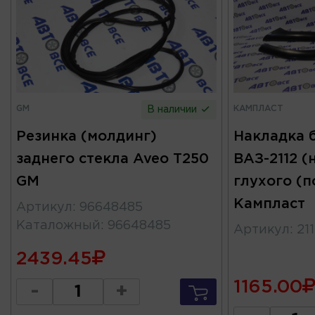
GM
КАМПЛАСТ
В наличии
Резинка (молдинг)
Накладка 
заднего стекла Aveo T250
ВАЗ-2112 
GM
глухого (п
Кампласт
Артикул
:
96648485
Каталожный
:
96648485
Артикул
:
21
2439.45
1165.00
-
+