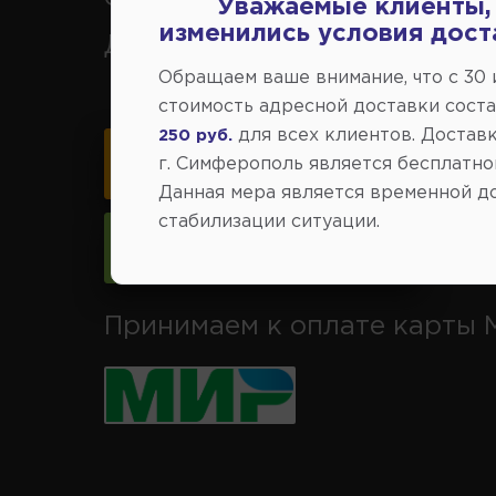
Уважаемые клиенты,
изменились условия дост
Джанкой.
Обращаем ваше внимание, что c 30
стоимость адресной доставки сост
для всех клиентов. Доставк
250 руб.
Карта схема проезда
г. Симферополь является бесплатно
Данная мера является временной д
стабилизации ситуации.
Следить за изменениями
Принимаем к оплате карты 