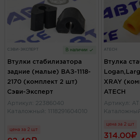
СЭВИ-ЭКСПЕРТ
ATECH
В наличии
Втулки стабилизатора
Втулка ст
задние (малые) ВАЗ-1118-
Logan,Larg
2170 (комплект 2 шт)
XRAY (ком
Сэви-Эксперт
ATECH
Артикул
:
22386040
Артикул
:
AT
Каталожный
:
1118291604010
Каталожны
цена за 2 шт
цена за 2 шт
314.00