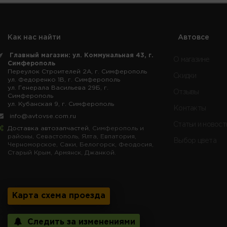
Как нас найти
Автовсе
Главный магазин: ул. Коммунальная 43, г.
О магазине
Симферополь
Переулок Строителей 2А, г. Симферополь
Скидки
ул. Федоренко 1В, г. Симферополь
ул. Генерала Васильева 29Б, г.
Отзывы
Симферополь
ул. Кубанская 9, г. Симферополь
Контакты
info@avtovse.com.ru
Статьи и новост
Доставка автозапчастей
, Симферополь и
районы, Севастополь, Ялта, Евпатория,
Выбор цвета
Черноморское, Саки, Белогорск, Феодосия,
Старый Крым, Армянск, Джанкой.
Карта схема проезда
Следить за изменениями