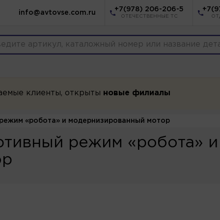
+7(978) 206-206-5
+7(9
info@avtovse.com.ru
ОТЕЧЕСТВЕННЫЕ ТС
ОТ
аемые клиенты, открыты
новые филиалы
 режим «робота» и модернизированный мотор
ртивный режим «робота» и
ор