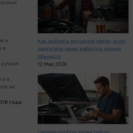
тровым
ие к
Как выбрать моторное масло, если
я в
двигатель начал работать громче
обычного
 ручном
12 Мая 2026
та в
еля на
019 года
.
Онлайн-подбор запчастей по