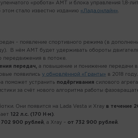
пенчатого «робота» АМТ и блока управления 1,8-ли
б этом стало известно изданию
«Лада.онлайн»
.
едач – появление спортивного режима (в дополнен
оду). В нём АМТ будет удерживать обороты двигател
о передвижения в потоке.
ения передач,
а повышение и понижение передачи в
ервые появились
у обновлённой «Гранты»
в 2018 году.
ра поможет устранить
подёргивания
силового агрега
стики за счёт нового алгоритма работы фазовращат
отки. Они появится на Lada Vesta и Xray
в течение 2
вает
122 л.с. (170 Н·м)
.
и
702 900 рублей
, а Xray –
от 732 900 рублей
.