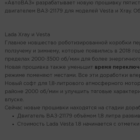
«АвтоВАЗ» разрабатывает новую прошивку пятисту
двигателем ВАЗ-21179 для моделей Vesta и Xray. О
Lada Xray и Vesta
Главное новшество роботизированной коробки пер
ползучему и зимнему, которые появились в 2018 г
пределах 2000-3500 об/мин для более энергичног
Новая прошивка также уменьшит
время переключ
режиме поменяют местами. Все эти доработки вп
Новый софт для 1,8-литрового атмосферного мото
районе 2000 об/мин и улучшить тяговые характери
впуске.
Сейчас новые прошивки находятся на стадии дораб
Двигатель ВАЗ-21179 объёмом 1,8 литра разви
Стоимость Lada Vesta 1.8 начинается с отметк