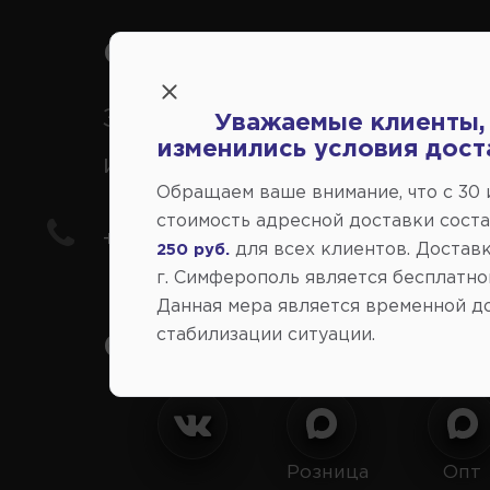
Справочный центр:
Заказ шин, дисков, запчасте
Уважаемые клиенты,
изменились условия дост
иномарки
Обращаем ваше внимание, что c 30
стоимость адресной доставки сост
+7(978) 206-206-8
для всех клиентов. Доставк
250 руб.
г. Симферополь является бесплатно
Данная мера является временной д
стабилизации ситуации.
Социальные сети:
Розница
Опт