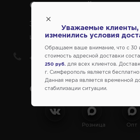
Справочный центр:
Заказ шин, дисков, запчасте
Уважаемые клиенты,
изменились условия дост
иномарки
Обращаем ваше внимание, что c 30
стоимость адресной доставки сост
+7(978) 206-206-8
для всех клиентов. Доставк
250 руб.
г. Симферополь является бесплатно
Данная мера является временной д
Социальные сети:
стабилизации ситуации.
Розница
Опт