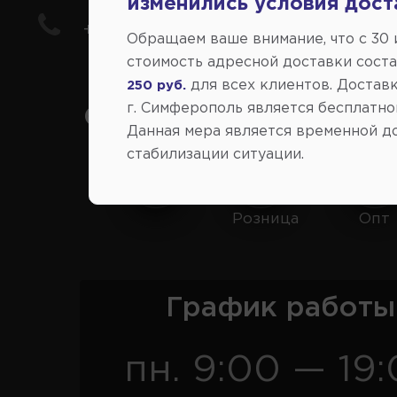
изменились условия дост
+7(978) 206-206-8
Обращаем ваше внимание, что c 30
стоимость адресной доставки сост
для всех клиентов. Доставк
250 руб.
г. Симферополь является бесплатно
Социальные сети:
Данная мера является временной д
стабилизации ситуации.
Розница
Опт
График работы
пн. 9:00 — 19