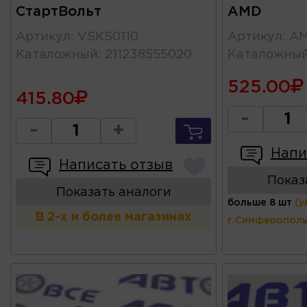
СтартВольт
AMD
Артикул
:
VSKS0110
Артикул
:
AM
Каталожный
:
211238555020
Каталожны
525.00
415.80
-
-
+
Напи
Написать отзыв
Показ
Показать аналоги
больше 8 шт
(у
В 2-х и более магазинах
г.Симферополь