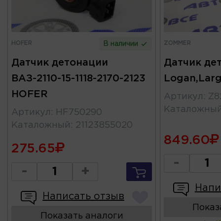
HOFER
ZOMMER
В наличии
Датчик детонации
Датчик де
ВАЗ-2110-15-1118-2170-2123
Logan,Lar
HOFER
Артикул
:
Z8
Каталожны
Артикул
:
HF750290
Каталожный
:
21123855020
849.60
275.65
-
-
+
Напи
Написать отзыв
Показ
Показать аналоги