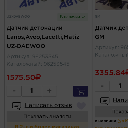
UZ-DAEWOO
GM
В наличии
Датчик детонации
Датчик де
Lanos,Aveo,Lacetti,Matiz
GM
UZ-DAEWOO
Артикул
:
96
Каталожны
Артикул
:
96253545
Каталожный
:
96253545
3355.84
1575.50
-
-
+
Напи
Написать отзыв
Показ
Показать аналоги
в наличии
(ул.
В 2-х и более магазинах