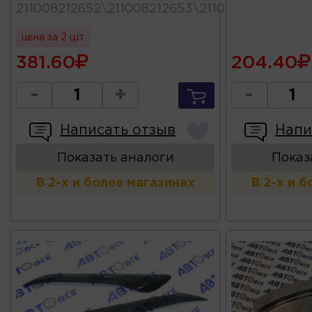
211008212652\211008212653\211008212652530
цена за 2 шт
381.60
204.40
-
+
-
Написать отзыв
Напи
Показать аналоги
Показ
В 2-х и более магазинах
В 2-х и 