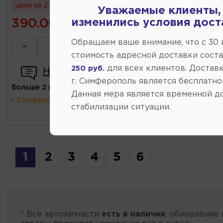
цена за 2 шт
Уважаемые клиенты,
390.00
изменились условия дост
Обращаем ваше внимание, что c 30
-
+
стоимость адресной доставки сост
для всех клиентов. Доставк
250 руб.
Написать отзыв
г. Симферополь является бесплатно
больше 2 шт
(ул.Коммунальная 43,
Данная мера является временной д
г.Симферополь)
стабилизации ситуации.
1
2
3
4
5
6
* Все автозапчасти
есть в наличии
, обновление 