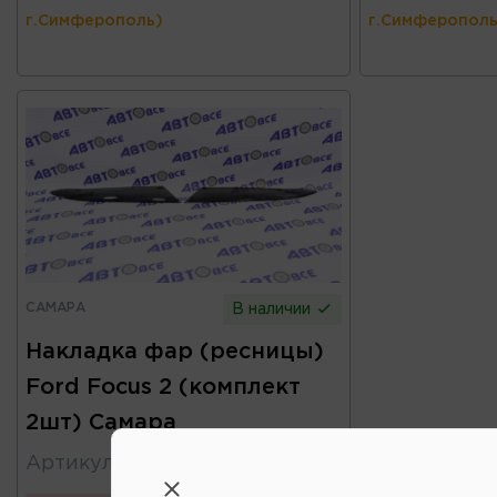
г.Симферополь)
г.Симферополь
САМАРА
В наличии
Накладка фар (ресницы)
Ford Focus 2 (комплект
2шт) Самара
Артикул
:
Р0055