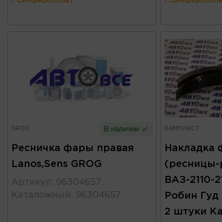
г.Симферополь)
г.Симферополь
GROG
КАМПЛАСТ
В наличии
Ресничка фары правая
Накладка 
Lanos,Sens GROG
(ресницы-
ВАЗ-2110-21
Артикул
:
96304657
Каталожный
:
96304657
Робин Гуд 
2 штуки К