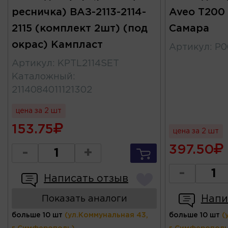
ресничка) ВАЗ-2113-2114-
Aveo T200
2115 (комплект 2шт) (под
Самара
окрас) Кампласт
Артикул
:
Р0
Артикул
:
KPTL2114SET
Каталожный
:
2114084011121302
цена за 2 шт
153.75
цена за 2 шт
397.50
-
+
-
Написать отзыв
Напи
Показать аналоги
больше 10 шт
(ул.Коммунальная 43,
больше 10 шт
(