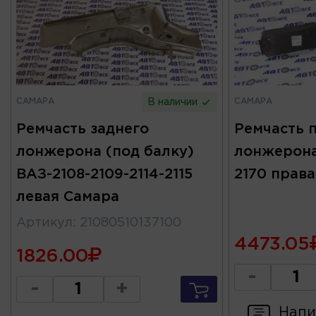
САМАРА
САМАРА
В наличии
Ремчасть заднего
Ремчасть 
лонжерона (под балку)
лонжерона 
ВАЗ-2108-2109-2114-2115
2170 прав
левая Самара
Артикул
:
21080510137100
4473.05
1826.00
-
-
+
Напи