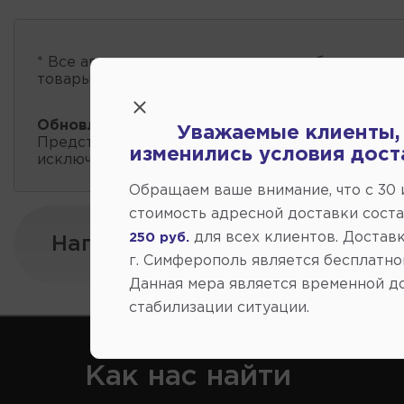
* Все автозапчасти
есть в наличии
, обновление 
товары проходит несколько раз в сутки.
Обновление остатков и цен:
11:21 2026-08-10
Уважаемые клиенты,
Представленные данные о запчастях на этой ст
изменились условия дост
исключительно информационный характер.
Обращаем ваше внимание, что c 30
стоимость адресной доставки сост
для всех клиентов. Доставк
250 руб.
Напишите нам:
г. Симферополь является бесплатно
Данная мера является временной д
стабилизации ситуации.
Как нас найти