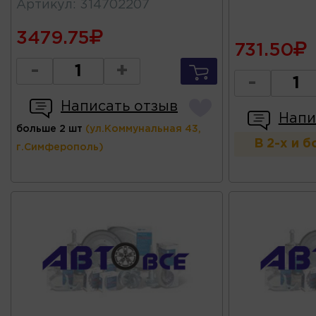
Артикул
:
314702207
3479.75
731.50
-
+
-
Написать отзыв
Напи
больше 2 шт
(ул.Коммунальная 43,
В 2-х и 
г.Симферополь)