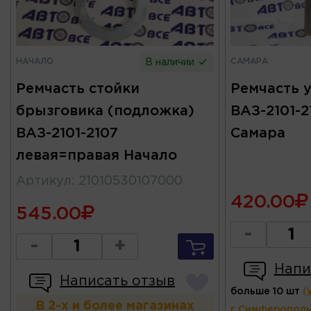
НАЧАЛО
САМАРА
В наличии
Ремчасть стойки
Ремчасть 
брызговика (подложка)
ВАЗ-2101-2
ВАЗ-2101-2107
Самара
левая=правая Начало
Артикул
:
21010530107000
420.00
545.00
-
-
+
Напи
Написать отзыв
больше 10 шт
(
В 2-х и более магазинах
г.Симферополь