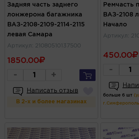
Задняя часть заднего
Ремчасть 
лонжерона багажника
ВАЗ-2108 л
ВАЗ-2108-2109-2114-2115
Начало
левая Самара
Артикул
:
21
Артикул
:
21080510137500
450.00
1850.00
-
-
+
Напи
Написать отзыв
больше 6 шт
(у
В 2-х и более магазинах
г.Симферополь