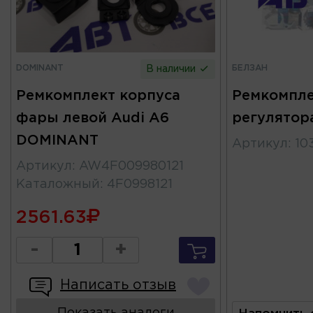
DOMINANT
БЕЛЗАН
В наличии
Ремкомплект корпуса
Ремкомпле
фары левой Audi A6
регулятор
DOMINANT
Артикул
:
10
Артикул
:
AW4F009980121
Каталожный
:
4F0998121
2561.63
-
+
Написать отзыв
Показать аналоги