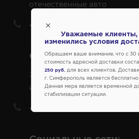
отечественные авто
+7(978) 206-206-5
Уважаемые клиенты,
изменились условия дост
Обращаем ваше внимание, что c 30
Справочный центр:
стоимость адресной доставки сост
для всех клиентов. Доставк
250 руб.
Заказ шин, дисков, запчасте
г. Симферополь является бесплатно
Данная мера является временной д
иномарки
стабилизации ситуации.
+7(978) 206-206-8