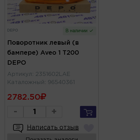
DEPO
В наличии
Поворотник левый (в
бампере) Aveo 1 T200
DEPO
Артикул
:
2351602LAE
Каталожный
:
96540361
2782.50
-
+
Написать отзыв
Показать аналоги