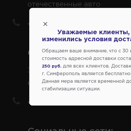
отечественные авто
+7(978) 206-206-5
Уважаемые клиенты,
изменились условия дост
Обращаем ваше внимание, что c 30
Справочный центр:
стоимость адресной доставки сост
для всех клиентов. Доставк
250 руб.
Заказ шин, дисков, запчасте
г. Симферополь является бесплатно
Данная мера является временной д
иномарки
стабилизации ситуации.
+7(978) 206-206-8