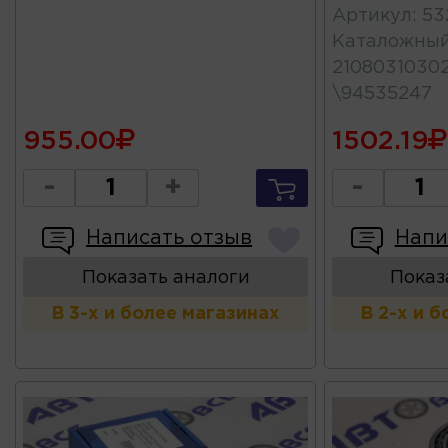
Артикул
:
53
Каталожны
2108031030
\94535247
955.00
1502.19
-
+
-
Написать отзыв
Напи
Показать аналоги
Показ
В 3-х и более магазинах
В 2-х и 