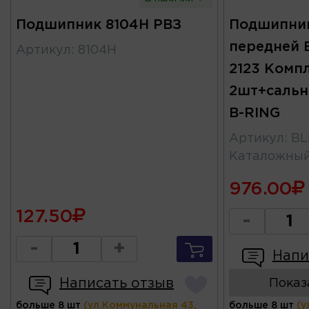
Подшипник 8104H РВЗ
Подшипни
передней В
Артикул
:
8104H
2123 Комп
2шт+сальн
B-RING
Артикул
:
BL
Каталожны
976.00
127.50
-
-
+
Напи
Написать отзыв
Показ
больше 8 шт
(ул.Коммунальная 43,
больше 8 шт
(у