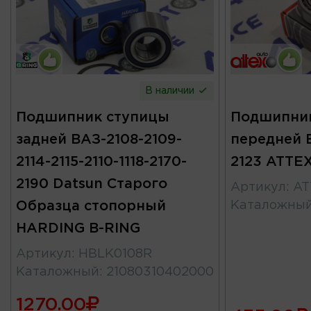
В наличии
Подшипник ступицы
Подшипни
задней ВАЗ-2108-2109-
передней В
2114-2115-2110-1118-2170-
2123 ATTE
2190 Datsun Старого
Артикул
:
AT
Образца стопорный
Каталожны
HARDING B-RING
Артикул
:
HBLK0108R
Каталожный
:
21080310402000
1270.00