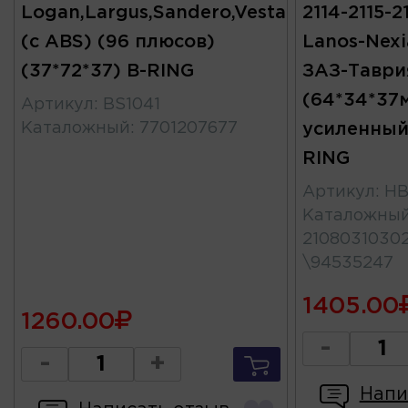
Logan,Largus,Sandero,Vesta
2114-2115-21
(с ABS) (96 плюсов)
Lanos-Nexi
(37*72*37) B-RING
ЗАЗ-Таври
(64*34*37
Артикул
:
BS1041
Каталожный
:
7701207677
усиленный
RING
Артикул
:
HB
Каталожны
2108031030
\94535247
1405.00
1260.00
-
-
+
Напи