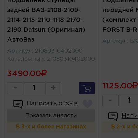
Подшипник ступицы
Подшипни
задней ВАЗ-2108-2109-
передней M
2114-2115-2110-1118-2170-
(комплект 
2190 Datsun (Оригинал)
FORST B-R
АвтоВаз
Артикул
:
BK
Артикул
:
21080310402000
Каталожный
:
21080310402000
3490.00
1125.00
-
+
-
Написать отзыв
Напи
Показать аналоги
В 3-х и более магазинах
В 2-х и 