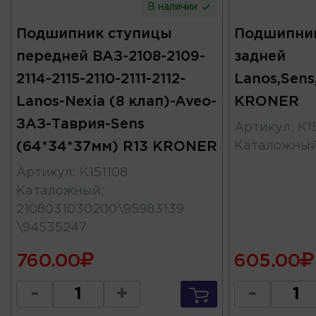
В наличии
Подшипник ступицы
Подшипни
передней ВАЗ-2108-2109-
задней
2114-2115-2110-2111-2112-
Lanos,Sens
Lanos-Nexia (8 клап)-Aveo-
KRONER
ЗАЗ-Таврия-Sens
Артикул
:
K1
(64*34*37мм) R13 KRONER
Каталожны
Артикул
:
K151108
Каталожный
:
2108031030200\95983139
\94535247
760.00
605.00
-
+
-