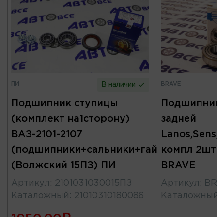
ПИ
BRAVE
В наличии
Подшипник ступицы
Подшипни
(комплект на1сторону)
задней
ВАЗ-2101-2107
Lanos,Sens
(подшипники+сальники+гайка+смазка)
компл 2шт
(Волжский 15ПЗ) ПИ
BRAVE
Артикул
:
2101031030015ПЗ
Артикул
:
BR
Каталожный
:
21010310180086
Каталожны