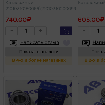
Каталожный
:
Каталожны
21010310180086\21010310200099
740.00
605.00
-
+
-
Написать отзыв
Напи
Показать аналоги
Показ
В 4-х и более магазинах
В 2-х и 