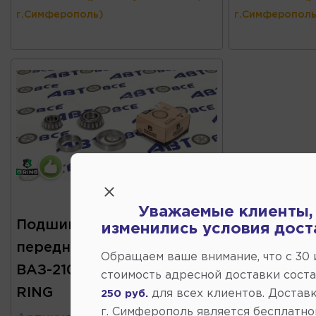
г.Симферополь)
г.Симферополь
В наличии
Уважаемые клиенты,
Подшипник ступицы
изменились условия дост
передней (усиленный)
Обращаем ваше внимание, что c 30
ВАЗ-2101-2107 Practisk B-
стоимость адресной доставки сост
RING
для всех клиентов. Доставк
250 руб.
г. Симферополь является бесплатно