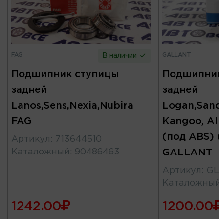
FAG
GALLANT
В наличии
Подшипник ступицы
Подшипни
задней
задней
Lanos,Sens,Nexia,Nubira
Logan,Sand
FAG
Kangoo, Al
(под ABS) 
Артикул
:
713644510
Каталожный
:
90486463
GALLANT
Артикул
:
GL
Каталожны
1242.00
1200.00