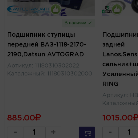
В наличии
Подшипник ступицы
Подшипни
передней ВАЗ-1118-2170-
задней
2190,Datsun AVTOGRAD
Lanos,Sens
сальник+ш
Артикул
:
11180310302022
Каталожный
:
11180310302000
Усиленный
RING
Артикул
:
HB
Каталожны
885.00
1015.00
-
+
-