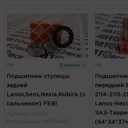
FEBI
FAG
В наличии
Подшипник ступицы
Подшипни
задней
передней 
Lanos,Sens,Nexia,Nubira (с
2114-2115-21
сальником) FEBI
Lanos-Nexi
ЗАЗ-Таври
Артикул
:
06507
Каталожный
:
90486463
(64*34*37