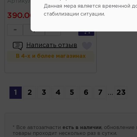
Артикул
:
PBLK0101F
Данная мера является временной д
стабилизации ситуации.
390.00
-
+
Написать отзыв
В 4-х и более магазинах
1
2
3
4
5
6
7
...
23
* Все автозапчасти
есть в наличии
, обновление 
товары проходит несколько раз в сутки.