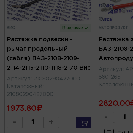
ВИС
АВТОПРОДУКТ
В наличии
Растяжка подвески -
Растяжка 
рычаг продольный
ВАЗ-2108-2
(сабля) ВАЗ-2108-2109-
Автопроду
2114-2115-2110-1118-2170 Вис
Артикул
:
АР
5601265
Артикул
:
21080290427000
Каталожны
Каталожный
:
21080290427000
2820.00
1973.80
-
-
+
Напи