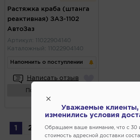
Растяжка краба (штанга
реактивная) ЗАЗ-1102
АвтоЗаз
Артикул
:
11022904140
Каталожный
:
11022904140
Напомнить о поступлении
Написать отзыв
Показать аналоги
Уважаемые клиенты,
изменились условия дост
1
2
Обращаем ваше внимание, что c 30
стоимость адресной доставки сост