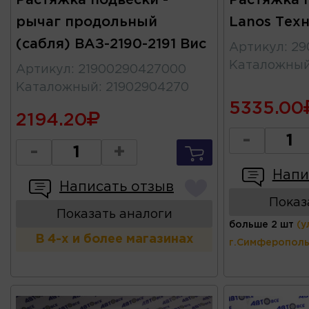
рычаг продольный
Lanos Тех
(сабля) ВАЗ-2190-2191 Вис
Артикул
:
29
Каталожны
Артикул
:
21900290427000
Каталожный
:
21902904270
5335.00
2194.20
-
-
+
Напи
Написать отзыв
Показ
Показать аналоги
больше 2 шт
(у
В 4-х и более магазинах
г.Симферополь