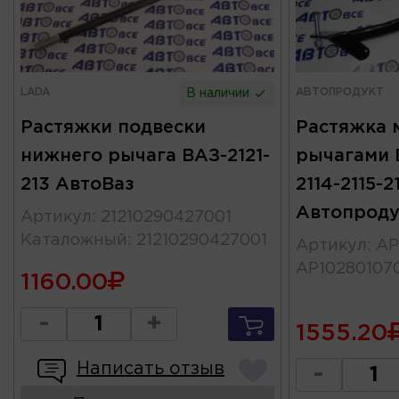
LADA
АВТОПРОДУКТ
В наличии
Растяжки подвески
Растяжка 
нижнего рычага ВАЗ-2121-
рычагами 
213 АвтоВаз
2114-2115-2
Автопроду
Артикул
:
21210290427001
Каталожный
:
21210290427001
Артикул
:
АР
АР10280107
1160.00
-
+
1555.20
Написать отзыв
-