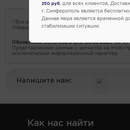
для всех клиентов. Доставк
250 руб.
г. Симферополь является бесплатно
Данная мера является временной д
* Все автозапчасти
есть в наличии
, обновление 
стабилизации ситуации.
товары проходит несколько раз в сутки.
Обновление остатков и цен:
20:58 2026-08-07
Представленные данные о запчастях на этой ст
исключительно информационный характер.
Напишите нам:
Как нас найти