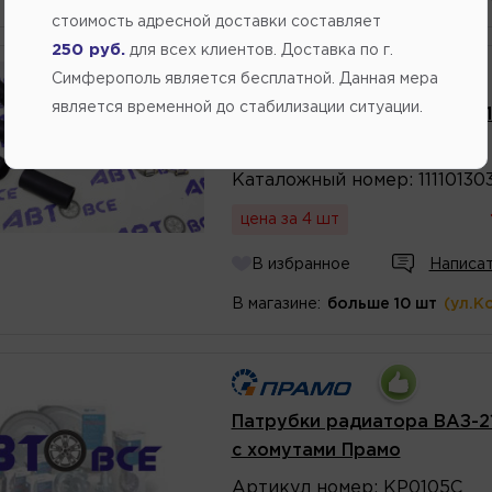
стоимость адресной доставки составляет
250 руб.
для всех клиентов. Доставка по г.
Симферополь является бесплатной. Данная мера
является временной до стабилизации ситуации.
Патрубки радиатора ВАЗ-11
Артикул
номер
:
KP0111
Каталожный
номер
:
11110130
цена за 4 шт
В избранное
Написат
В магазине:
больше 10 шт
(ул.К
Патрубки радиатора ВАЗ-2
с хомутами Прамо
Артикул
номер
:
KP0105C