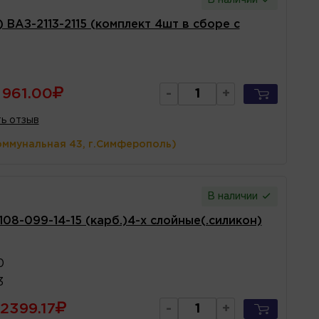
 ВАЗ-2113-2115 (комплект 4шт в сборе с
961.00
-
+
ь отзыв
оммунальная 43, г.Симферополь)
В наличии
08-099-14-15 (карб.)4-х слойные(.силикон)
0
3
2399.17
-
+