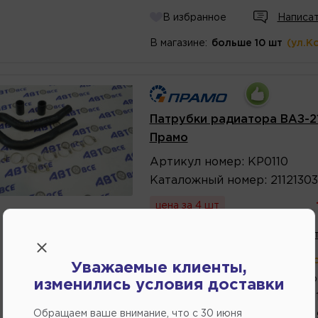
В избранное
Написат
В магазине:
больше 10 шт
(ул.К
Патрубки радиатора ВАЗ-211
Прамо
Артикул
номер
:
KP0110
Каталожный
номер
:
2112130
цена за 4 шт
В избранное
Написат
В магазине:
больше 10 шт
(ул.К
Уважаемые клиенты,
4 шт.
(Переулок Стр
изменились условия доставки
1 шт.
(ул.Федоренко 
Обращаем ваше внимание, что c 30 июня
1 шт.
(ул. Кубанская,