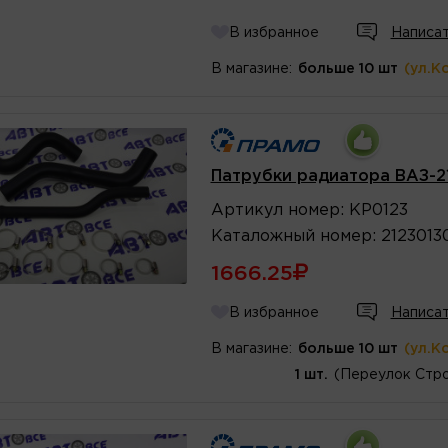
В избранное
Написат
В магазине:
больше 10 шт
(ул.К
Патрубки радиатора ВАЗ-2
Артикул
номер
:
KP0123
Каталожный
номер
:
2123013
1666.25
В избранное
Написат
В магазине:
больше 10 шт
(ул.К
1 шт.
(Переулок Стро