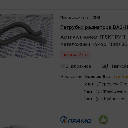
Производитель:
CHB
Патрубки радиатора ВАЗ-11
Артикул
номер
:
1118КПРУП
Каталожный
номер
:
1118013
цена за 2 шт
В избранное
Написат
В магазине:
больше 8 шт
(ул.Ко
2 шт.
(Переулок Стр
1 шт.
(ул.Федоренко 
1 шт.
(ул. Кубанская,