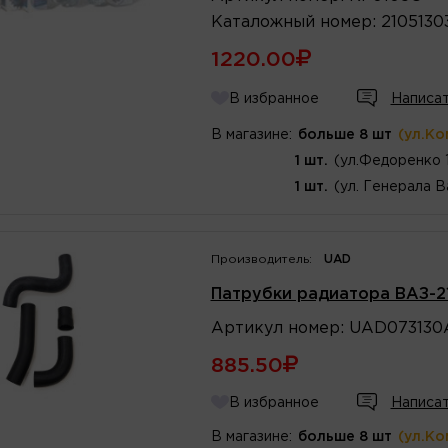
Каталожный
номер
:
2105130
1220.00
В избранное
Написат
В магазине:
больше 8 шт
(ул.Ко
1 шт.
(ул.Федоренко 
1 шт.
(ул. Генерала В
Производитель:
UAD
Патрубки радиатора ВАЗ-2
Артикул
номер
:
UAD073130
885.50
В избранное
Написат
В магазине:
больше 8 шт
(ул.Ко