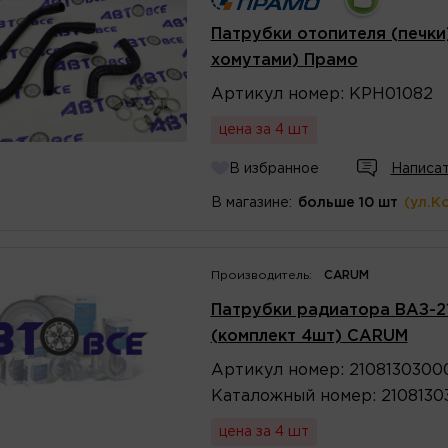
Патрубки отопителя (печки)
хомутами) Прамо
Артикул
номер
:
KPH01082
цена за 4 шт
В избранное
Написат
В магазине:
больше 10 шт
(ул.К
Производитель:
CARUM
Патрубки радиатора ВАЗ-21
(комплект 4шт) CARUM
Артикул
номер
:
2108130300
Каталожный
номер
:
2108130
цена за 4 шт