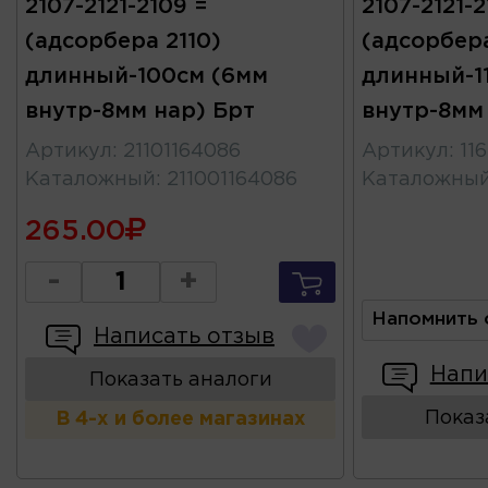
2107-2121-2109 =
2107-2121-2
(адсорбера 2110)
(адсорбера
длинный-100см (6мм
длинный-1
внутр-8мм нар) Брт
внутр-8мм 
Артикул
:
21101164086
Артикул
:
11
Каталожный
:
211001164086
Каталожны
265.00
-
+
Напомнить 
Написать отзыв
Напи
Показать аналоги
Показ
В 4-х и более магазинах