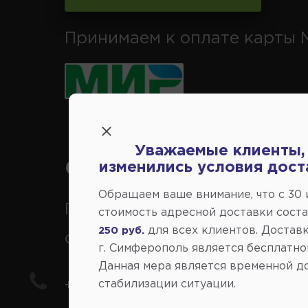
Принимаем к оплате карты 
Уважаемые клиенты,
Справочный центр:
изменились условия дост
Обращаем ваше внимание, что c 30
Продажа запчастей на
стоимость адресной доставки сост
для всех клиентов. Доставк
250 руб.
отечественные авто
г. Симферополь является бесплатно
Данная мера является временной д
+7(978) 206-206-5
стабилизации ситуации.