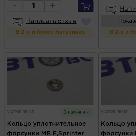
-
+
Напи
Написать отзыв
Показ
В 2-х и более магазинах
В 2-х и 
VICTOR REINZ
VICTOR REINZ
В наличии
Кольцо уплотнительное
Кольцо уп
форсунки MB E,Sprinter
форсунки P