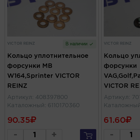
VICTOR REINZ
VICTOR REINZ
В наличии
Кольцо уплотнительное
Кольцо уп
форсунки MB
форсунки
W164,Sprinter VICTOR
VAG,Golf,P
REINZ
VICTOR RE
Артикул
:
408397800
Артикул
:
70
Каталожный
:
6110170360
Каталожны
90.35
61.60
-
+
-