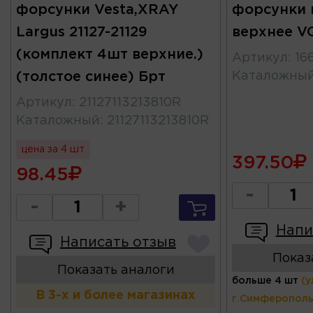
форсунки Vesta,XRAY
форсунки 
Largus 21127-21129
верхнее V
(комплект 4шт верхние.)
Артикул
:
16
(толстое синее) Брт
Каталожны
Артикул
:
21127113213810R
Каталожный
:
21127113213810R
цена за 4 шт
397.50
98.45
-
-
+
Напи
Написать отзыв
Показ
Показать аналоги
больше 4 шт
(у
В 3-х и более магазинах
г.Симферополь