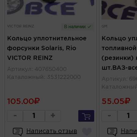
VICTOR REINZ
GM
В наличии
Кольцо уплотнительное
Кольцо уп
форсунки Solaris, Rio
топливной
VICTOR REINZ
(резинки) 
шт.ВАЗ-вс
Артикул
:
407650400
Каталожный
:
3531222000
Артикул
:
69
Каталожны
105.00
55.05
-
+
-
Написать отзыв
Напи