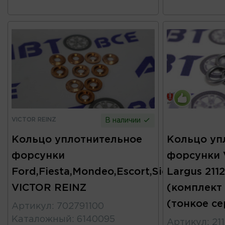
VICTOR REINZ
В наличии
Кольцо уплотнительное
Кольцо уп
форсунки
форсунки 
Ford,Fiesta,Mondeo,Escort,Sierra
Largus 2112
VICTOR REINZ
(комплект
(тонкое се
Артикул
:
702791100
Каталожный
:
6140095
Артикул
:
21