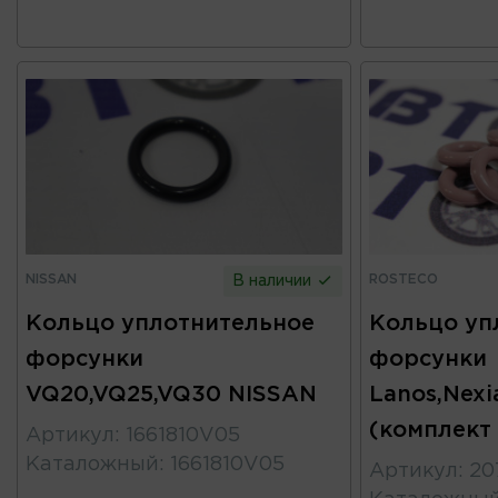
NISSAN
ROSTECO
В наличии
Кольцо уплотнительное
Кольцо уп
форсунки
форсунки
VQ20,VQ25,VQ30 NISSAN
Lanos,Nexi
(комплект
Артикул
:
1661810V05
Каталожный
:
1661810V05
Артикул
:
20