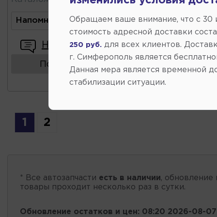
изменились условия дост
Обращаем ваше внимание, что c 30
Напомнить о поступлении
стоимость адресной доставки сост
Написать отзыв
для всех клиентов. Доставк
250 руб.
г. Симферополь является бесплатно
Показать аналоги
Данная мера является временной д
стабилизации ситуации.
1
2
* Все автозапчасти
есть в наличии
, обновление 
товары проходит несколько раз в сутки.
Обновление остатков и цен:
08:20 2026-08-07