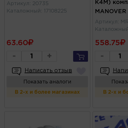
K4M) комп
Артикул
:
20735
Каталожный
:
17108225
MANOVER
Артикул
:
MR
Каталожны
63.60
558.75
-
+
-
Написать отзыв
Напи
Показать аналоги
Показ
В 2-х и более магазинах
В 2-х и 