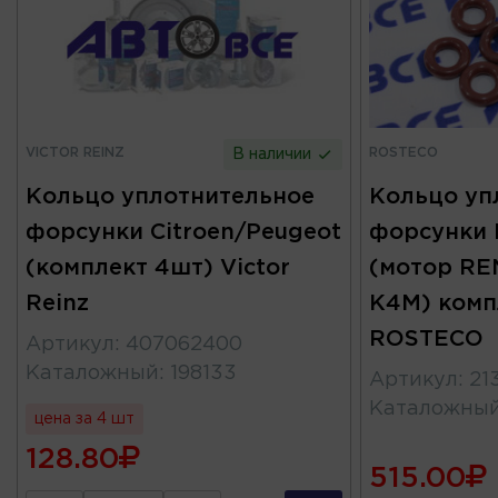
VICTOR REINZ
ROSTECO
В наличии
Кольцо уплотнительное
Кольцо уп
форсунки Citroen/Peugeot
форсунки 
(комплект 4шт) Victor
(мотор RE
Reinz
K4M) комп
ROSTECO
Артикул
:
407062400
Каталожный
:
198133
Артикул
:
21
Каталожны
цена за 4 шт
128.80
515.00