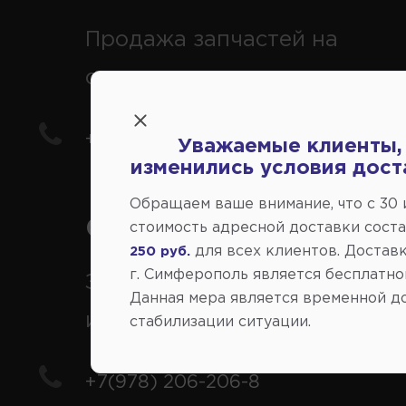
Продажа запчастей на
отечественные авто
+7(978) 206-206-5
Уважаемые клиенты,
изменились условия дост
Обращаем ваше внимание, что c 30
Справочный центр:
стоимость адресной доставки сост
для всех клиентов. Доставк
250 руб.
г. Симферополь является бесплатно
Заказ шин, дисков, запчасте
Данная мера является временной д
иномарки
стабилизации ситуации.
+7(978) 206-206-8