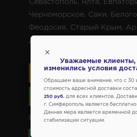
Севастополь, Ялта, Евпатор
Черноморское, Саки, Белого
Феодосия, Старый Крым, Ар
Джанкой.
Уважаемые клиенты,
изменились условия дост
Карта схема проезда
Обращаем ваше внимание, что c 30
стоимость адресной доставки сост
Следить за изменениями
для всех клиентов. Доставк
250 руб.
г. Симферополь является бесплатно
Данная мера является временной д
Принимаем к оплате карты 
стабилизации ситуации.