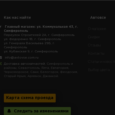
Как нас найти
Автовсе
Главный магазин: ул. Коммунальная 43, г.
О магазине
Симферополь
Переулок Строителей 2А, г. Симферополь
Скидки
ул. Федоренко 1В, г. Симферополь
ул. Генерала Васильева 29Б, г.
Отзывы
Симферополь
ул. Кубанская 9, г. Симферополь
Контакты
info@avtovse.com.ru
Статьи и новост
Доставка автозапчастей
, Симферополь и
районы, Севастополь, Ялта, Евпатория,
Выбор цвета
Черноморское, Саки, Белогорск, Феодосия,
Старый Крым, Армянск, Джанкой.
Карта схема проезда
Следить за изменениями