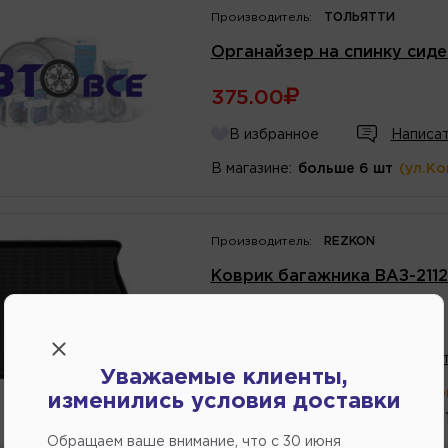
Производитель:
ТОЛЬЯТТИ
Органайзер на спинку сиде
375.00
В избранное
Написат
В магазине:
больше 6 шт
(ул.К
Производитель:
REZKON
Коврик багажника ВАЗ-211
684.00
В избранное
Написат
Уважаемые клиенты,
В магазине:
больше 6 шт
(ул.К
изменились условия доставки
1 шт.
(ул.Федоренко 
Обращаем ваше внимание, что c 30 июня