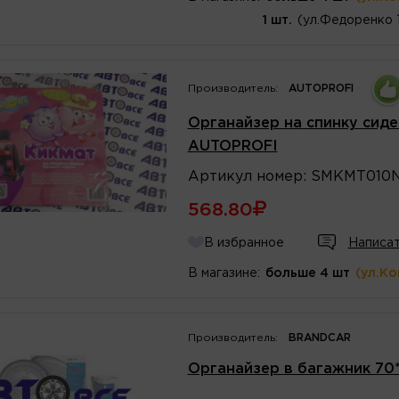
1 шт.
(ул.Федоренко 
Производитель:
AUTOPROFI
Органайзер на спинку сид
AUTOPROFI
Артикул
номер
:
SMKMT010
568.80
В избранное
Написат
В магазине:
больше 4 шт
(ул.К
Производитель:
BRANDCAR
Органайзер в багажник 70