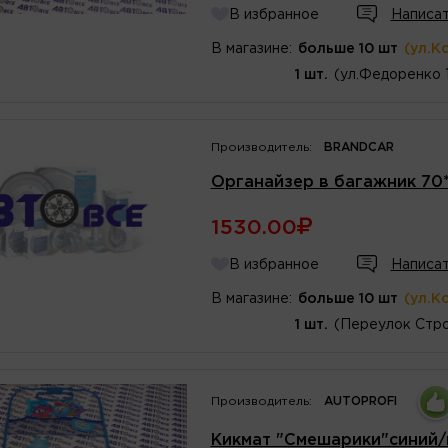
В избранное
Написат
В магазине:
больше 10 шт
(ул.К
1 шт.
(ул.Федоренко 
Производитель:
BRANDCAR
Органайзер в багажник 70
1530.00
В избранное
Написат
В магазине:
больше 10 шт
(ул.К
1 шт.
(Переулок Стро
Производитель:
AUTOPROFI
Кикмат "Смешарики"синий