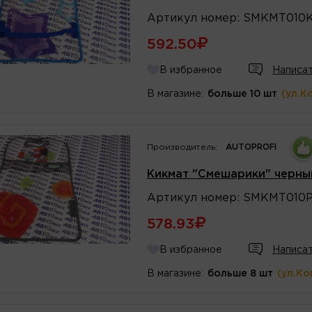
Артикул
номер
:
SMKMT010
592.50
В избранное
Написат
В магазине:
больше 10 шт
(ул.К
Производитель:
AUTOPROFI
Кикмат "Смешарики" черны
Артикул
номер
:
SMKMT010P
578.93
В избранное
Написат
В магазине:
больше 8 шт
(ул.Ко