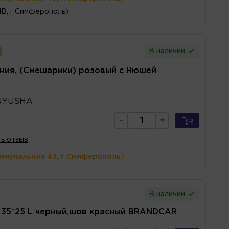
1В, г.Симферополь)
В наличии
ения, (Смешарики) розовый с Нюшей
NYUSHA
-
+
ь отзыв
оммунальная 43, г.Симферополь)
В наличии
*35*25 L черный,шов красный BRANDCAR