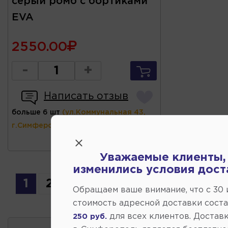
серый ромб с бортиками
EVA
2550.00
-
+
Написать отзыв
больше 6 шт
(ул.Коммунальная 43,
г.Симферополь)
Уважаемые клиенты,
изменились условия дост
1
2
3
4
5
6
7
...
146
Обращаем ваше внимание, что c 30
стоимость адресной доставки сост
для всех клиентов. Доставк
250 руб.