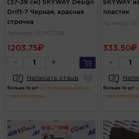
(37-39 см) SKYWAY Design
SKYWAY на
Drift-7 Черная, красная
пластик
строчка
Артикул
:
S0
Артикул
:
S01102538
1203.75
333.50
-
+
-
Написать отзыв
Напи
больше 10 шт
(ул.Коммунальная 43,
больше 10 шт
(
г.Симферополь)
г.Симферополь