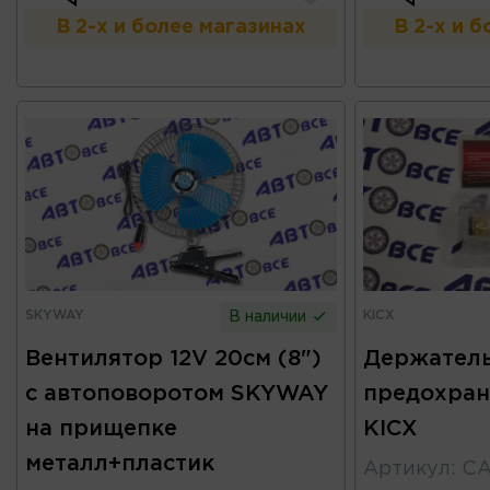
В 2-х и более магазинах
В 2-х и 
SKYWAY
KICX
В наличии
Вентилятор 12V 20см (8")
Держател
с автоповоротом SKYWAY
предохран
на прищепке
KICX
металл+пластик
Артикул
:
C