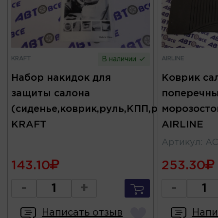
KRAFT
AIRLINE
В наличии
Набор накидок для
Коврик са
защиты салона
поперечн
(сиденье,коврик,руль,КПП,ручник)
морозосто
KRAFT
AIRLINE
Артикул
:
A
143.10
253.30
-
+
-
Написать отзыв
Напи