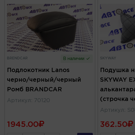
BRENDCAR
SKYWAY
В наличии
Подлокотник Lanos
Подушка н
черно/черный/черный
SKYWAY E
Ромб BRANDCAR
алькантар
(строчка ч
Артикул
:
70120
Артикул
:
S0
1945.00
362.50