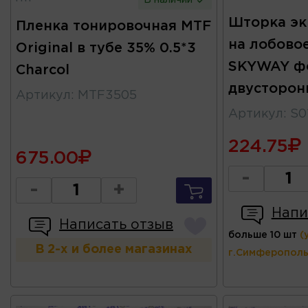
В наличии
Шторка эк
Пленка тонировочная MTF
на лобово
Original в тубе 35% 0.5*3
SKYWAY ф
Charcol
двусторон
Артикул
:
MTF3505
Артикул
:
S0
224.75
675.00
-
-
+
Напи
Написать отзыв
больше 10 шт
(
В 2-х и более магазинах
г.Симферополь