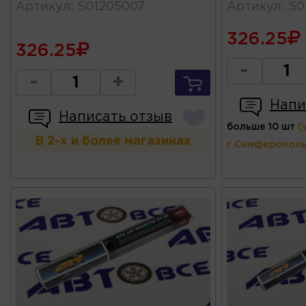
Артикул
:
S01205007
Артикул
:
S0
326.25
326.25
-
-
+
Напи
Написать отзыв
больше 10 шт
(
В 2-х и более магазинах
г.Симферополь