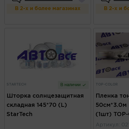
В 2-х и более магазинах
В 2-х и 
STARTECH
TOP-COLOR
В наличии
Шторка солнцезащитная
Пленка то
складная 145*70 (L)
50см*3.0м 
StarTech
(1шт) TOP
Артикул
:
02