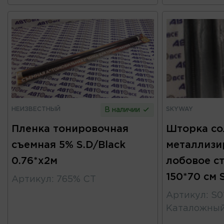
НЕИЗВЕСТНЫЙ
SKYWAY
В наличии
Пленка тонировочная
Шторка со
съемная 5% S.D/Black
металлизи
0.76*x2м
лобовое с
150*70 см
Артикул
:
765% СТ
Артикул
:
S0
Каталожны