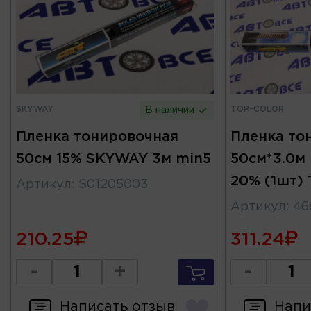
SKYWAY
TOP-COLOR
В наличии
Пленка тонировочная
Пленка то
50см 15% SKYWAY 3м min5
50см*3.0м
20% (1шт)
Артикул
:
S01205003
Артикул
:
46
210.25
311.24
-
+
-
Написать отзыв
Напи