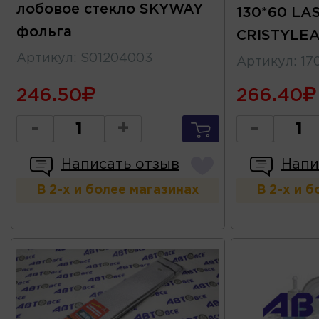
лобовое стекло SKYWAY
130*60 LA
фольга
CRISTYLE
Артикул
:
S01204003
Артикул
:
17
246.50
266.40
-
+
-
Написать отзыв
Напи
В 2-х и более магазинах
В 2-х и 