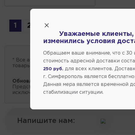
1
2
3
4
5
6
7
...
12
Уважаемые клиенты,
изменились условия дост
Обращаем ваше внимание, что c 30
* Все автозапчасти
есть в наличии
, обновление 
стоимость адресной доставки сост
товары проходит несколько раз в сутки.
для всех клиентов. Доставк
250 руб.
г. Симферополь является бесплатно
Обновление остатков и цен:
20:59 2026-08-06
Данная мера является временной д
Представленные данные о запчастях на этой ст
стабилизации ситуации.
исключительно информационный характер.
Напишите нам: