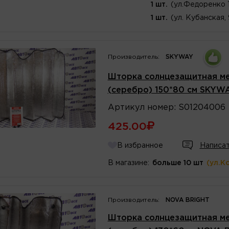
1 шт.
(ул.Федоренко 
1 шт.
(ул. Кубанская,
Производитель:
SKYWAY
Шторка солнцезащитная ме
(серебро) 150*80 см SKYW
Артикул
номер
:
S01204006
425.00
В избранное
Написат
В магазине:
больше 10 шт
(ул.К
Производитель:
NOVA BRIGHT
Шторка солнцезащитная ме