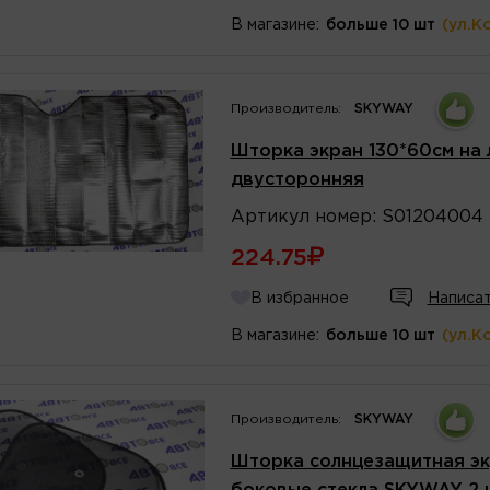
В магазине:
больше 10 шт
(ул.К
Производитель:
SKYWAY
Шторка экран 130*60см на
двусторонняя
Артикул
номер
:
S01204004
224.75
В избранное
Написат
В магазине:
больше 10 шт
(ул.К
Производитель:
SKYWAY
Шторка солнцезащитная экр