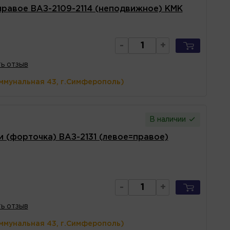
правое ВАЗ-2109-2114 (неподвижное) КМК
-
+
ь отзыв
ммунальная 43, г.Симферополь)
В наличии
и (форточка) ВАЗ-2131 (левое=правое)
-
+
ь отзыв
ммунальная 43, г.Симферополь)