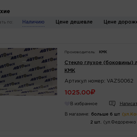
ухие
Наличию
Цене дешевле
Цене дорож
ть по:
Производитель:
КМК
Стекло глухое (боковины) 
КМК
Артикул
номер
:
VAZS0062
1025.00
В избранное
Написат
В магазине:
больше 6 шт
(ул.К
2 шт.
(ул.Федоренко 