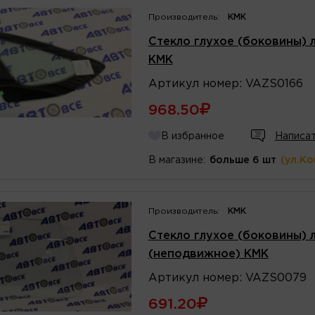
Производитель:
КМК
Стекло глухое (боковины) 
КМК
Артикул
номер
:
VAZS0166
968.50
В избранное
Написат
В магазине:
больше 6 шт
(ул.К
Производитель:
КМК
Стекло глухое (боковины) л
(неподвижное) КМК
Артикул
номер
:
VAZS0079
691.20