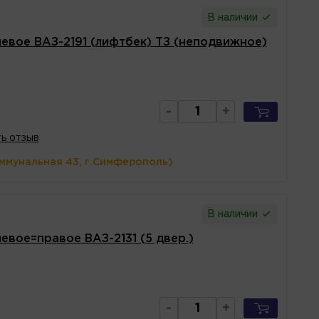
В наличии
левое ВАЗ-2191 (лифтбек) ТЗ (неподвижное)
-
+
ь отзыв
оммунальная 43, г.Симферополь)
В наличии
евое=правое ВАЗ-2131 (5 двер.)
-
+