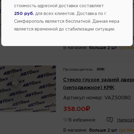
Стекло глухое (боковины) 
стоимость адресной доставки составляет
250 руб.
для всех клиентов. Доставка по г.
Артикул
номер
:
VAZS0037
Симферополь является бесплатной. Данная мера
1030.40
является временной до стабилизации ситуации.
В избранное
Написат
В магазине:
больше 2 шт
(ул.Ко
Производитель:
КМК
Стекло глухое задней двер
(неподвижное) КМК
Артикул
номер
:
VAZS0080
358.00
В избранное
Написат
В магазине:
больше 2 шт
(ул.Ко