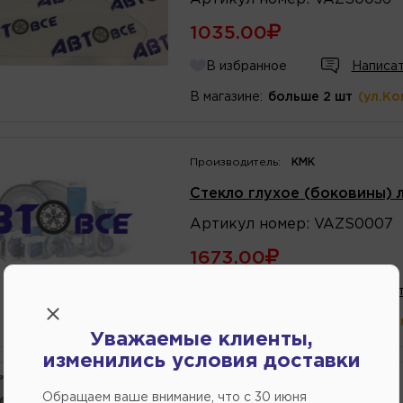
1035.00
В избранное
Написат
В магазине:
больше 2 шт
(ул.Ко
Производитель:
КМК
Стекло глухое (боковины) 
Артикул
номер
:
VAZS0007
1673.00
В избранное
Написат
В магазине:
больше 2 шт
(ул.Ко
Уважаемые клиенты,
изменились условия доставки
Производитель:
КМК
Обращаем ваше внимание, что c 30 июня