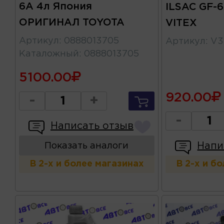
6A 4л Япония
ILSAC GF-
ОРИГИНАЛ TOYOTA
VITEX
Артикул
:
0888013705
Артикул
:
V3
Каталожный
:
0888013705
5100.00
920.00
-
+
-
Написать отзыв
Напи
Показать аналоги
В 2-х и более магазинах
В 2-х и б