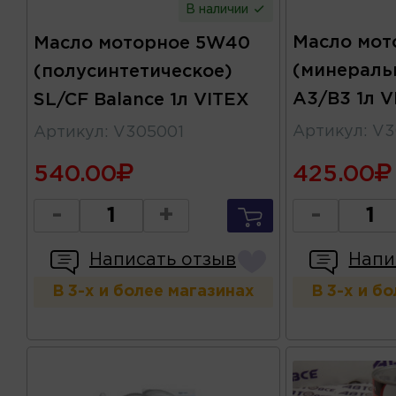
В наличии
Масло мот
Масло моторное 5W40
(минераль
(полусинтетическое)
A3/B3 1л V
SL/CF Balance 1л VITEX
Артикул
:
V3
Артикул
:
V305001
540.00
425.00
-
+
-
Написать отзыв
Напи
В 3-х и более магазинах
В 3-х и б