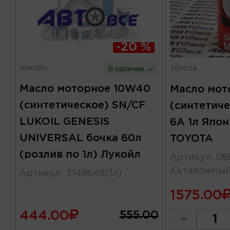
-20 %
ЛУКОЙЛ
TOYOTA
В наличии
Масло моторное 10W40
Масло мот
(синтетическое) SN/CF
(синтетиче
LUKOIL GENESIS
6А 1л Япо
UNIVERSAL бочка 60л
TOYOTA
(розлив по 1л) Лукойл
Артикул
:
08
Каталожны
Артикул
:
3148648(1л)
1575.00
444.00
555.00
-