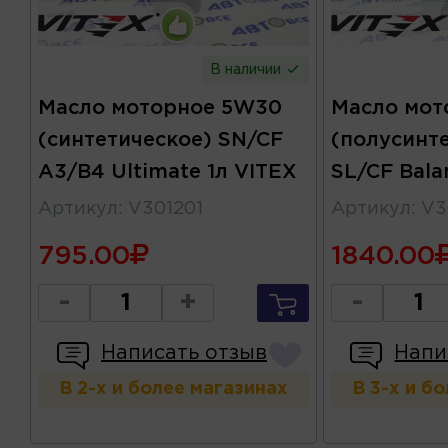
В наличии
Масло моторное 5W30
Масло мот
(синтетическое) SN/CF
(полусинт
A3/B4 Ultimate 1л VITEX
SL/CF Bala
Артикул
:
V301201
Артикул
:
V3
795.00
1840.00
-
+
-
Написать отзыв
Напи
В 2-х и более магазинах
В 3-х и б