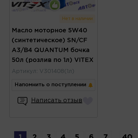
Нет в наличии
Масло моторное 5W40
(синтетическое) SN/CF
A3/B4 QUANTUM бочка
50л (розлив по 1л) VITEX
Артикул
:
V301408(1л)
Напомнить о поступлении
Написать отзыв
1
2
3
4
5
6
7
...
40