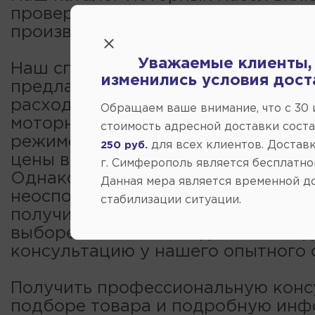
проверенные бренды от надежны
производителей.
Уважаемые клиенты,
Наш специализированный гиперма
изменились условия дост
предлагает огромный выбор детал
расходников для иномарок, в том 
Обращаем ваше внимание, что c 30
моторные масла. Покупка необход
стоимость адресной доставки сост
режиме онлайн обойдется вам деш
для всех клиентов. Доставк
250 руб.
цены в интернет-магазине несколь
г. Симферополь является бесплатно
Однако звонок нашему специалис
Данная мера является временной д
неоспоримое преимущество — вы
стабилизации ситуации.
получить ответы на все вопросы, 
выборе оптимальной детали и по
консультацию у нашего опытного 
Получить профессиональную конс
подборе товара и подробную ин