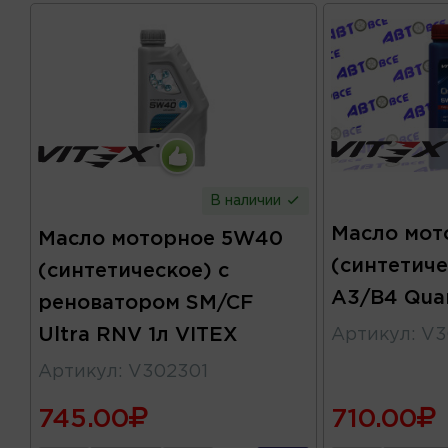
В наличии
Масло мот
Масло моторное 5W40
(синтетич
(синтетическое) с
A3/B4 Qua
реноватором SM/CF
Ultra RNV 1л VITEX
Артикул
:
V3
Артикул
:
V302301
745.00
710.00