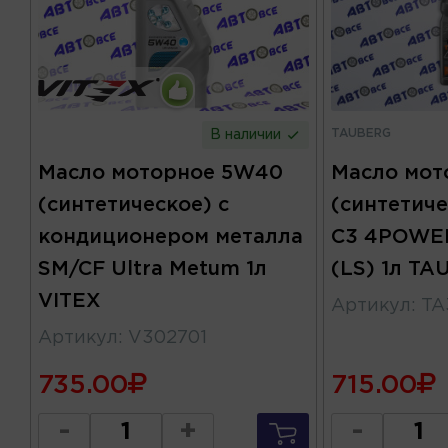
TAUBERG
В наличии
Масло мот
Масло моторное 5W40
(синтетич
(синтетическое) с
C3 4POWE
кондиционером металла
(LS) 1л T
SM/CF Ultra Metum 1л
VITEX
Артикул
:
TA
Артикул
:
V302701
735.00
715.00
-
+
-