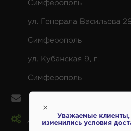
Симферополь
ул. Генерала Васильева 29
Симферополь
ул. Кубанская 9, г.
Симферополь
info@avtovse.com.ru
Уважаемые клиенты,
Доставка автозапчастей
,
изменились условия дост