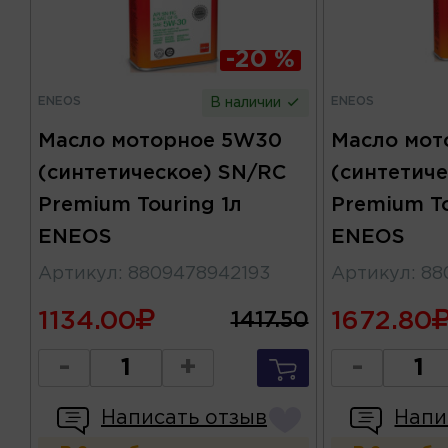
-20 %
ENEOS
ENEOS
В наличии
Масло моторное 5W30
Масло мот
(синтетическое) SN/RC
(синтетиче
Premium Touring 1л
Premium To
ENEOS
ENEOS
Артикул
:
8809478942193
Артикул
:
88
1134.00
1672.80
1417.50
-
+
-
Написать отзыв
Напи