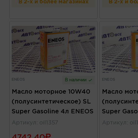
В 2-х и более магазинах
В 2-х и б
ENEOS
ENEOS
В наличии
Масло моторное 10W40
Масло мот
(полусинтетическое) SL
(полусинт
Super Gasoline 4л ENEOS
Super Gaso
Артикул
:
oil1357
Артикул
:
oi
4742.40