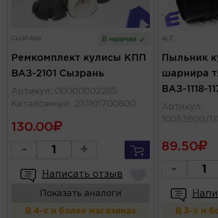
СЫЗРАНЬ
ALT
В наличии
Ремкомплект кулисы КПП
Пыльник к
ВАЗ-2101 Сызрань
шарнира т
ВАЗ-1118-11
Артикул
:
00000002285
Каталожный
:
210101700800
Артикул
:
10053600/11
130.00
89.50
-
+
-
Написать отзыв
Напи
Показать аналоги
В 4-х и более магазинах
В 3-х и 