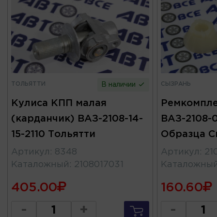
ТОЛЬЯТТИ
СЫЗРАНЬ
В наличии
Кулиса КПП малая
Ремкомпле
(карданчик) ВАЗ-2108-14-
ВАЗ-2108-0
15-2110 Тольятти
Образца С
Артикул
:
8348
Артикул
:
21
Каталожный
:
2108017031
Каталожны
405.00
160.60
-
+
-