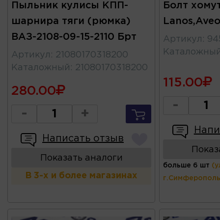
Пыльник кулисы КПП-
Болт хому
шарнира тяги (рюмка)
Lanos,Aveo
ВАЗ-2108-09-15-2110 Брт
Артикул
:
94
Каталожны
Артикул
:
21080170318200
Каталожный
:
21080170318200
115.00
280.00
-
-
+
Напи
Написать отзыв
Показ
Показать аналоги
больше 6 шт
(у
В 3-х и более магазинах
г.Симферополь