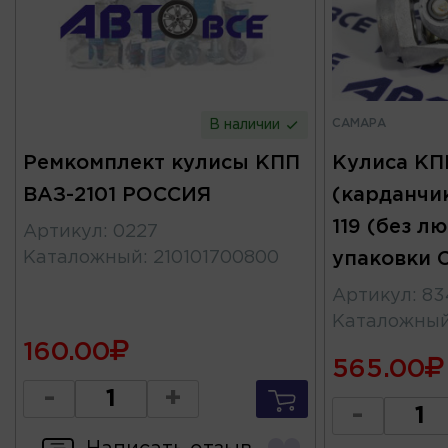
САМАРА
В наличии
Ремкомплект кулисы КПП
Кулиса КП
ВАЗ-2101 РОССИЯ
(карданчик
119 (без л
Артикул
:
0227
Каталожный
:
210101700800
упаковки 
Артикул
:
83
Каталожны
160.00
565.00
-
+
-