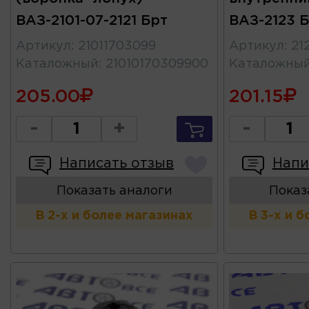
ВАЗ-2101-07-2121 Брт
ВАЗ-2123 
Артикул
:
21011703099
Артикул
:
21
Каталожный
:
21010170309900
Каталожны
205.00
201.15
-
+
-
Написать отзыв
Напи
Показать аналоги
Показ
В 2-х и более магазинах
В 3-х и 