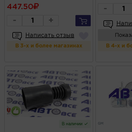
447.50
-
-
+
Напи
Написать отзыв
Показ
В 3-х и более магазинах
В 4-х и 
GM
В наличии