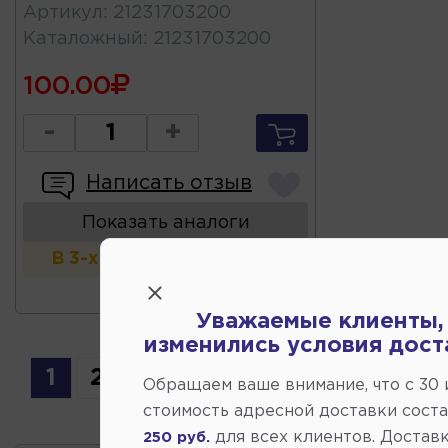
Артикул
:
21231703200
Каталожный
:
21231703200
100.00
-
+
Написать отзыв
Показать аналоги
В 3-х и более магазинах
Уважаемые клиенты,
изменились условия дост
1
2
3
4
5
6
7
Обращаем ваше внимание, что c 30
стоимость адресной доставки сост
для всех клиентов. Доставк
250 руб.