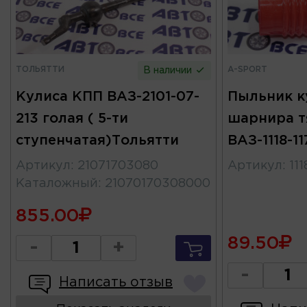
ТОЛЬЯТТИ
A-SPORT
В наличии
Кулиса КПП ВАЗ-2101-07-
Пыльник к
213 голая ( 5-ти
шарнира т
ступенчатая)Тольятти
ВАЗ-1118-1
Артикул
:
21071703080
Артикул
:
11
Каталожный
:
21070170308000
855.00
89.50
-
+
-
Написать отзыв