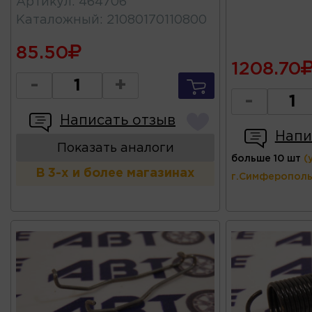
Артикул
:
464706
Каталожный
:
21080170110800
85.50
1208.70
-
+
-
Написать отзыв
Напи
Показать аналоги
больше 10 шт
(
В 3-х и более магазинах
г.Симферополь