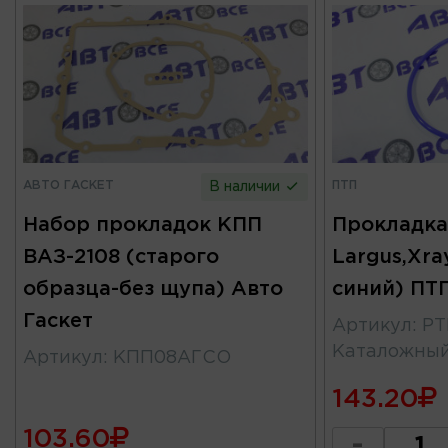
АВТО ГАСКЕТ
ПТП
В наличии
Набор прокладок КПП
Прокладк
ВАЗ-2108 (старого
Largus,Xra
образца-без щупа) Авто
синий) ПТ
Гаскет
Артикул
:
PT
Каталожны
Артикул
:
КПП08АГСО
143.20
103.60
-