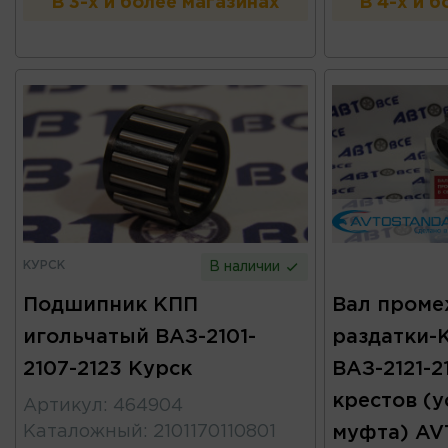
В 3-х и более магазинах
В 4-х и 
КУРСК
В наличии
Подшипник КПП
Вал пром
игольчатый ВАЗ-2101-
раздатки-
2107-2123 Курск
ВАЗ-2121-2
крестов (
Артикул
:
464904
Каталожный
:
2101170110801
муфта) A