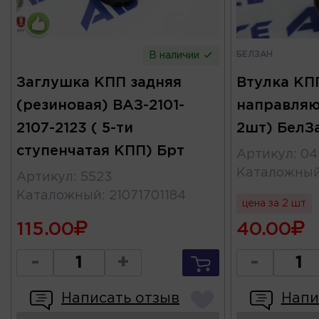
БЕЛЗАН
В наличии
Заглушка КПП задняя
Втулка КП
(резиновая) ВАЗ-2101-
направляю
2107-2123 ( 5-ти
2шт) БелЗ
ступенчатая КПП) Брт
Артикул
:
04
Каталожны
Артикул
:
5523
Каталожный
:
21071701184
цена за 2 шт
115.00
40.00
-
+
-
Написать отзыв
Напи