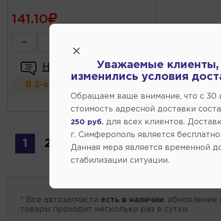
141.10
-
+
Уважаемые клиенты,
Написать отзыв
изменились условия дост
В 2-х и более магазинах
Обращаем ваше внимание, что c 30
стоимость адресной доставки сост
для всех клиентов. Доставк
250 руб.
г. Симферополь является бесплатно
1
2
3
4
5
6
7
...
29
Данная мера является временной д
стабилизации ситуации.
* Все автозапчасти
есть в наличии
, обновление 
товары проходит несколько раз в сутки.