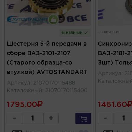
ТОЛЬЯТТИ
В наличии
Шестерня 5-й передачи в
Синхрониз
сборе ВАЗ-2101-2107
ВАЗ-2181-2
(Старого образца-со
3шт) Толь
втулкой) AVTOSTANDART
Артикул
:
21
Каталожны
Артикул
:
21070170115488
Каталожный
:
21070170115400
1795.00
1461.60
-
+
-