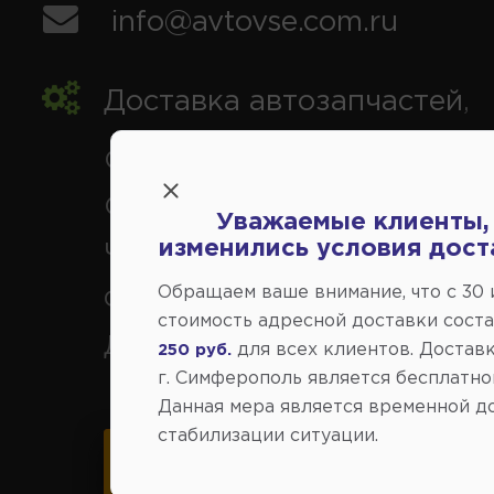
info@avtovse.com.ru
Доставка автозапчастей
,
Симферополь и районы,
Севастополь, Ялта, Евпатор
Уважаемые клиенты,
изменились условия дост
Черноморское, Саки, Белого
Обращаем ваше внимание, что c 30
Феодосия, Старый Крым, Ар
стоимость адресной доставки сост
Джанкой.
для всех клиентов. Доставк
250 руб.
г. Симферополь является бесплатно
Данная мера является временной д
стабилизации ситуации.
Карта схема проезда