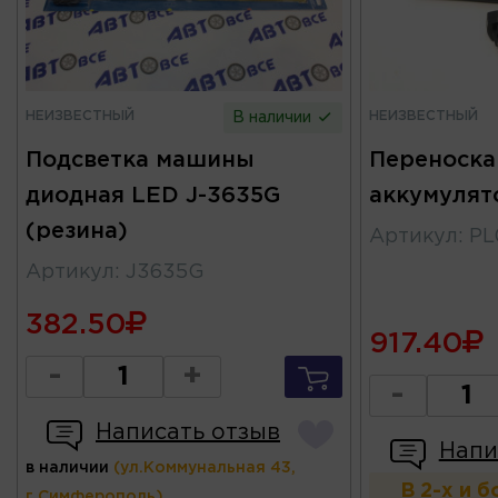
НЕИЗВЕСТНЫЙ
НЕИЗВЕСТНЫЙ
В наличии
Подсветка машины
Переноска
диодная LED J-3635G
аккумулят
(резина)
Артикул
:
PL
Артикул
:
J3635G
382.50
917.40
-
+
-
Написать отзыв
Напи
в наличии
(ул.Коммунальная 43,
В 2-х и 
г.Симферополь)