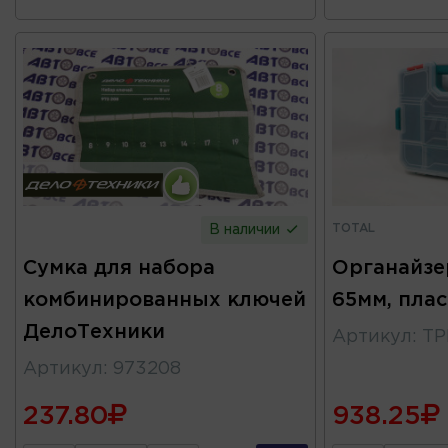
TOTAL
В наличии
Сумка для набора
Органайзер
комбинированных ключей
65мм, плас
ДелоТехники
Артикул
:
TP
Артикул
:
973208
237.80
938.25