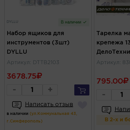
DYLLU
В наличии
Набор ящиков для
Тарелка м
инструментов (3шт)
крепежа 1
DYLLU
ДелоТехни
Артикул
:
DTTB2103
Артикул
:
83
3678.75
795.00
-
+
-
Написать отзыв
Напи
в наличии
(ул.Коммунальная 43,
В 2-х и 
г.Симферополь)