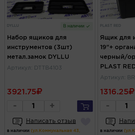
DYLLU
PLAST RED
В наличии
Набор ящиков для
Ящик для 
инструментов (3шт)
19"+ орган
метал.замок DYLLU
черный/о
PLAST RE
Артикул
:
DTTB4103
Артикул
:
BR
3921.75
1316.25
-
+
-
Написать отзыв
Напи
в наличии
(ул.Коммунальная 43,
в наличии
(ул.