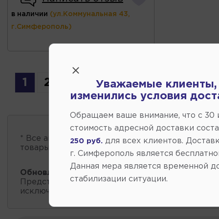
в наличии
(ул.Коммунальная 43,
г.Симферополь)
1
2
3
4
5
Уважаемые клиенты,
изменились условия дост
Обращаем ваше внимание, что c 30
стоимость адресной доставки сост
* Все автозапчасти
есть в наличии
, обновление 
для всех клиентов. Доставк
250 руб.
товары проходит несколько раз в сутки.
г. Симферополь является бесплатно
Данная мера является временной д
Обновление остатков и цен:
20:58 2026-08-07
стабилизации ситуации.
Представленные данные о запчастях на этой ст
исключительно информационный характер.