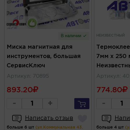
НЕИЗВЕСТНЫЙ
В наличии
Миска магнитная для
Термоклее
инструментов, большая
7мм х 250
СервисКлюч
Неизвестн
Артикул
:
70895
Артикул
:
40
893.20
774.80
-
+
-
Написать отзыв
Напи
больше 6 шт
(ул.Коммунальная 43,
больше 4 шт
(у