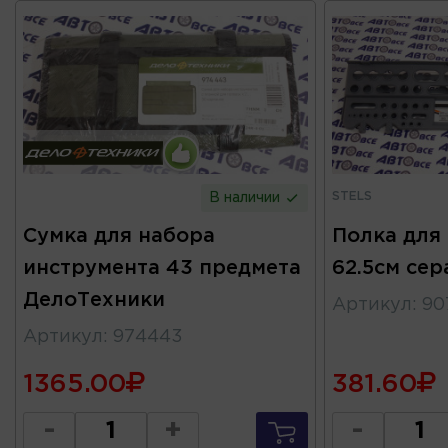
STELS
В наличии
Сумка для набора
Полка для
инструмента 43 предмета
62.5см сер
ДелоТехники
Артикул
:
90
Артикул
:
974443
1365.00
381.60
-
+
-