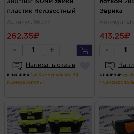
380*185*190мм замки
лотком 285
пластик Неизвестный
Эврика
Артикул
:
66977
Артикул
:
ER
262.35
413.25
-
+
-
Написать отзыв
Напи
в наличии
(ул.Коммунальная 43,
в наличии
(ул.
г.Симферополь)
г.Симферополь