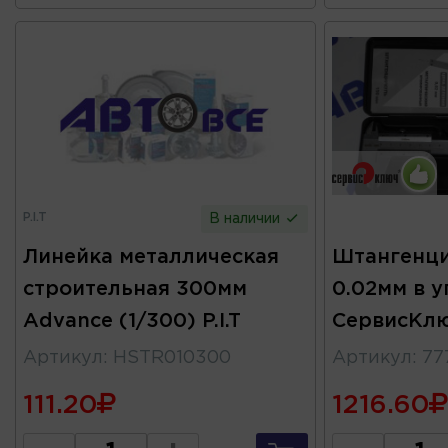
P.I.T
В наличии
Линейка металлическая
Штангенци
строительная 300мм
0.02мм в у
Advance (1/300) P.I.T
СервисКл
Артикул
:
HSTR010300
Артикул
:
77
111.20
1216.60