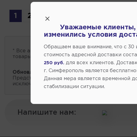
1
2
3
4
5
6
7
8
Уважаемые клиенты,
изменились условия дост
Обращаем ваше внимание, что c 30
* Все автозапчасти
есть в наличии
, обновление 
стоимость адресной доставки сост
товары проходит несколько раз в сутки.
для всех клиентов. Доставк
250 руб.
г. Симферополь является бесплатно
Обновление остатков и цен:
10:01 2026-08-08
Представленные данные о запчастях на этой ст
Данная мера является временной д
исключительно информационный характер.
стабилизации ситуации.
Напишите нам: