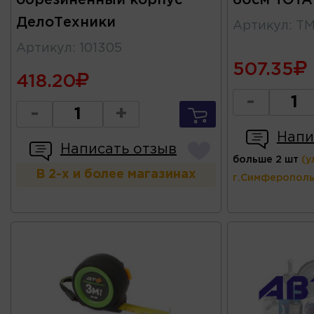
обрезиненный корпус
60см TOTA
ДелоТехники
Артикул
:
TM
Артикул
:
101305
507.35
418.20
-
-
+
Напи
Написать отзыв
больше 2 шт
(у
В 2-х и более магазинах
г.Симферополь