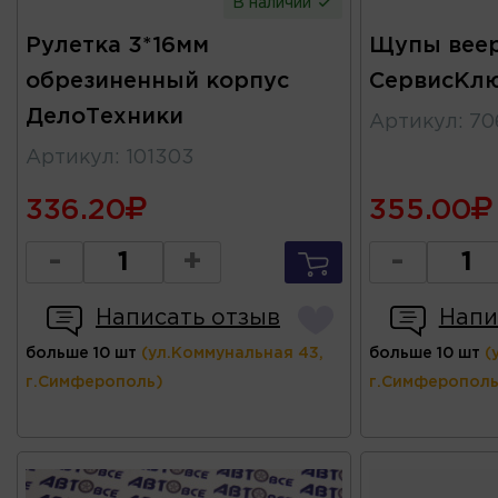
В наличии
Рулетка 3*16мм
Щупы веер
обрезиненный корпус
СервисКл
ДелоТехники
Артикул
:
70
Артикул
:
101303
336.20
355.00
-
+
-
Написать отзыв
Напи
больше 10 шт
(ул.Коммунальная 43,
больше 10 шт
(
г.Симферополь)
г.Симферополь