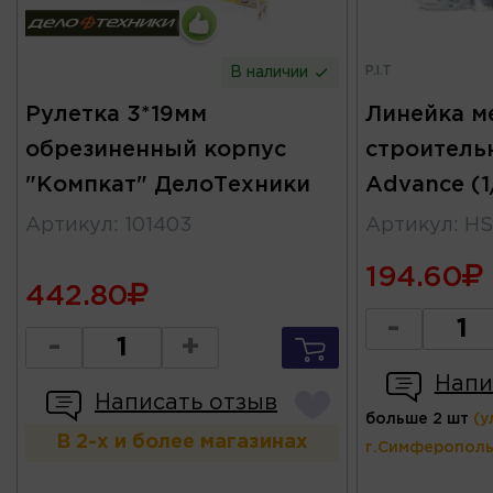
P.I.T
В наличии
Рулетка 3*19мм
Линейка м
обрезиненный корпус
строитель
"Компкат" ДелоТехники
Advance (1/
Артикул
:
101403
Артикул
:
HS
194.60
442.80
-
-
+
Напи
Написать отзыв
больше 2 шт
(у
В 2-х и более магазинах
г.Симферополь