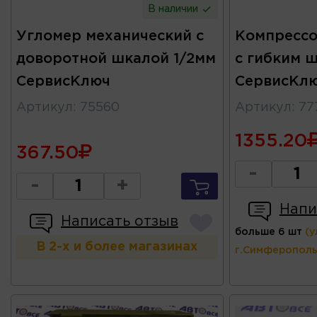
В наличии
Угломер механический с
Компрессо
доворотной шкалой 1/2мм
с гибким 
СервисКлюч
СервисКл
Артикул
:
75560
Артикул
:
77
1355.20
367.50
-
-
+
Напи
Написать отзыв
больше 6 шт
(у
В 2-х и более магазинах
г.Симферополь