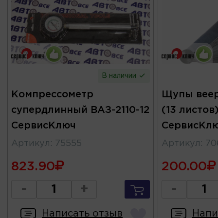
В наличии
Компрессометр
Щупы веер
супердлинный ВАЗ-2110-12
(13 листов
СервисКлюч
СервисКл
Артикул
:
75555
Артикул
:
70
823.90
200.00
-
+
-
Написать отзыв
Напи