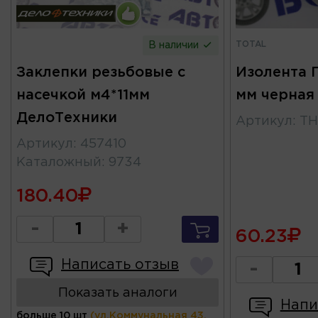
TOTAL
В наличии
Заклепки резьбовые с
Изолента П
насечкой м4*11мм
мм черная
ДелоТехники
Артикул
:
TH
Артикул
:
457410
Каталожный
:
9734
180.40
-
+
60.23
Написать отзыв
-
Показать аналоги
Напи
больше 10 шт
(ул.Коммунальная 43,