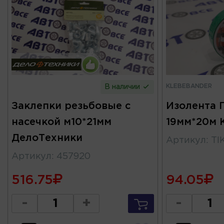
KLEBEBANDER
В наличии
Заклепки резьбовые с
Изолента 
насечкой м10*21мм
19мм*20м
ДелоТехники
Артикул
:
TI
Артикул
:
457920
516.75
94.05
-
+
-