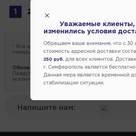
1
2
3
4
5
Уважаемые клиенты,
изменились условия дост
Обращаем ваше внимание, что c 30
* Все автозапчасти
есть в наличии
, обновление 
стоимость адресной доставки сост
товары проходит несколько раз в сутки.
для всех клиентов. Доставк
250 руб.
г. Симферополь является бесплатно
Обновление остатков и цен:
10:01 2026-08-08
Представленные данные о запчастях на этой ст
Данная мера является временной д
исключительно информационный характер.
стабилизации ситуации.
Напишите нам: