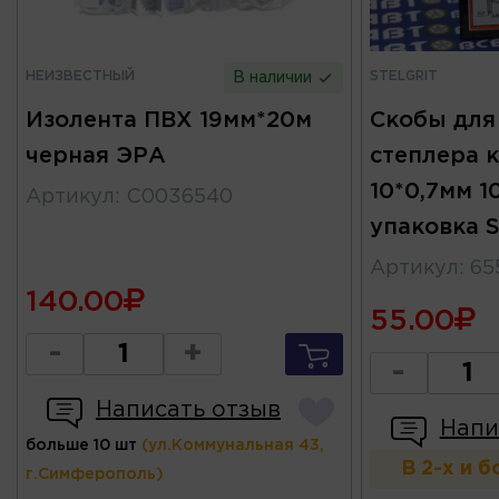
НЕИЗВЕСТНЫЙ
STELGRIT
В наличии
Изолента ПВХ 19мм*20м
Скобы для
черная ЭРА
степлера 
10*0,7мм 
Артикул
:
C0036540
упаковка S
Артикул
:
65
140.00
55.00
-
+
-
Написать отзыв
Напи
больше 10 шт
(ул.Коммунальная 43,
В 2-х и 
г.Симферополь)