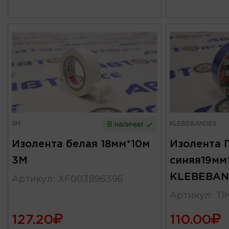
3M
KLEBEBANDER
В наличии
Изолента белая 18мм*10м
Изолента 
3M
синяя19мм
KLEBEBA
Артикул
:
XF003896396
Артикул
:
TI
127.20
110.00