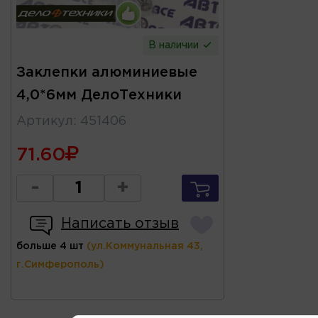
В наличии
Заклепки алюминиевые
4,0*6мм ДелоТехники
Артикул
:
451406
71.60
-
+
Написать отзыв
больше 4 шт
(ул.Коммунальная 43,
г.Симферополь)