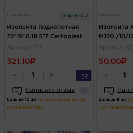
CERTOPLAST
МАЯКАВТО
В наличии
Изолента подкапотная
Изолента Х
22*19*0.18 517 Certoplast
М120 /10/
Артикул
:
517
Артикул
:
10
321.10
50.00
-
+
-
Написать отзыв
Напи
больше 10 шт
(ул.Коммунальная 43,
больше 8 шт
(у
г.Симферополь)
г.Симферополь