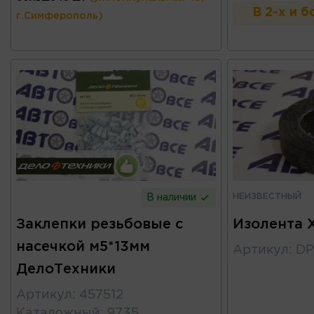
В 2-х и 
г.Симферополь)
НЕИЗВЕСТНЫЙ
В наличии
Заклепки резьбовые с
Изолента 
насечкой м5*13мм
Артикул
:
DP
ДелоТехники
Артикул
:
457512
Каталожный
:
9735