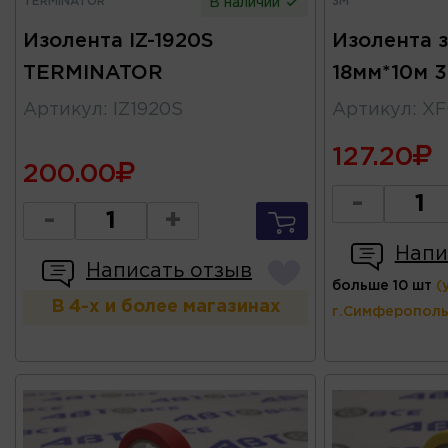
TERMINATOR
3M
В наличии
Изолента IZ-1920S
Изолента 
TERMINATOR
18мм*10м 
Артикул
:
IZ1920S
Артикул
:
XF
127.20
200.00
-
-
+
Напи
Написать отзыв
больше 10 шт
(
В 4-х и более магазинах
г.Симферополь