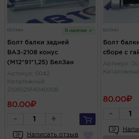
БЕЛЗАН
БЕЛЗАН
В наличии
Болт балки задней
Болт балки
ВАЗ-2108 конус
сборе с га
(М12*91*1,25) БелЗан
Артикул
:
00
Каталожны
Артикул
:
0042
Каталожный
:
210802914040008
80.00
80.00
-
-
+
Напи
Написать отзыв