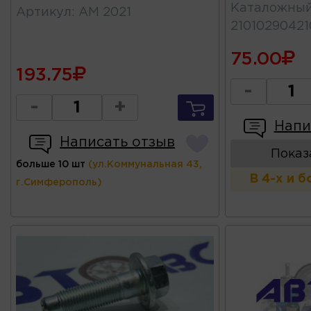
Каталожны
Артикул
:
АМ 2021
2101029042
75.00
193.75
-
-
+
Напи
Написать отзыв
Показ
больше 10 шт
(ул.Коммунальная 43,
В 4-х и 
г.Симферополь)