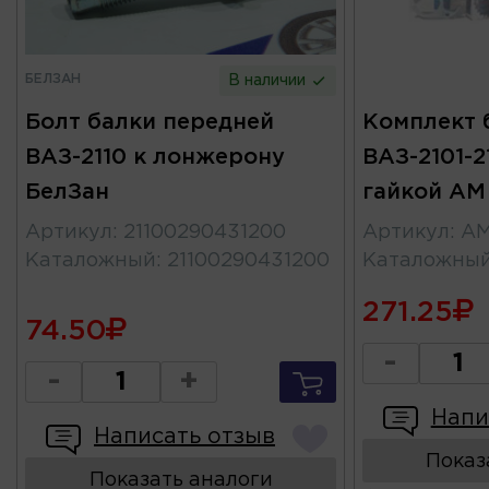
БЕЛЗАН
В наличии
Болт балки передней
Комплект 
ВАЗ-2110 к лонжерону
ВАЗ-2101-2
БелЗан
гайкой АМ
Артикул
:
21100290431200
Артикул
:
АМ
Каталожный
:
21100290431200
Каталожны
271.25
74.50
-
-
+
Напи
Написать отзыв
Показ
Показать аналоги