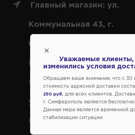
Главный магазин: ул.
Коммунальная 43, г.
Симферополь
Уважаемые клиенты,
Переулок Строителей 2А, 
изменились условия дост
Обращаем ваше внимание, что c 30
Симферополь
стоимость адресной доставки сост
для всех клиентов. Доставк
250 руб.
ул. Федоренко 1В, г.
г. Симферополь является бесплатно
Данная мера является временной д
стабилизации ситуации.
Симферополь