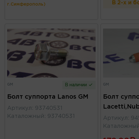
В 2-х и 
г.Симферополь)
GM
GM
В наличии
Болт суппорта Lanos GM
Болт супп
Lacetti,Nu
Артикул
:
93740531
Каталожный
:
93740531
Артикул
:
94
Каталожны