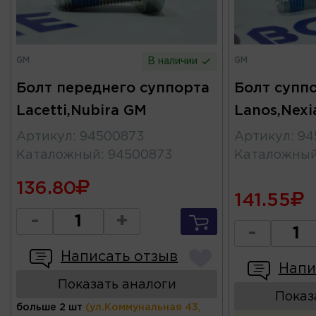
GM
GM
В наличии
Болт переднего суппорта
Болт супп
Lacetti,Nubira GM
Lanos,Nexi
Артикул
:
94500873
Артикул
:
94
Каталожный
:
94500873
Каталожны
136.80
141.55
-
+
-
Написать отзыв
Напи
Показать аналоги
Показ
больше 2 шт
(ул.Коммунальная 43,