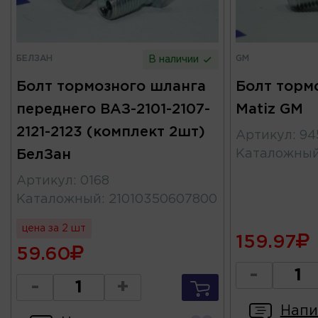
БЕЛЗАН
GM
В наличии
Болт тормозного шланга
Болт торм
переднего ВАЗ-2101-2107-
Matiz GM
2121-2123 (комплект 2шт)
Артикул
:
94
БелЗан
Каталожны
Артикул
:
0168
Каталожный
:
21010350607800
цена за 2 шт
159.97
59.60
-
-
+
Напи