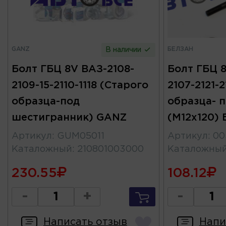
GANZ
БЕЛЗАН
В наличии
Болт ГБЦ 8V ВАЗ-2108-
Болт ГБЦ 8
2109-15-2110-1118 (Старого
2107-2121-
образца-под
образца- 
шестигранник) GANZ
(М12х120) 
Артикул
:
GUM05011
Артикул
:
00
Каталожный
:
210801003000
Каталожны
230.55
108.12
-
+
-
Написать отзыв
Напи