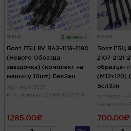
БЕЛЗАН
БЕЛЗАН
В наличии
Болт ГБЦ 8V ВАЗ-1118-2190
Болт ГБЦ 8
(Нового Образца-
2107-2121-
звездочка) (комплект на
образца- 
машину 10шт) БелЗан
(М12х120) 
БелЗан
Артикул
:
5831
Каталожный
:
21116100327100
Артикул
:
А5
Каталожны
1285.00
700.00