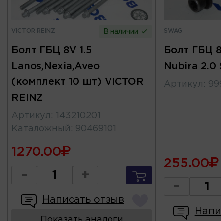
VICTOR REINZ
SWAG
В наличии
Болт ГБЦ 8V 1.5
Болт ГБЦ 8V
Lanos,Nexia,Aveo
Nubira 2.
(комплект 10 шт) VICTOR
Артикул
:
99
REINZ
Артикул
:
143210201
Каталожный
:
90469101
1270.00
255.00
-
+
-
Написать отзыв
Напи
Показать аналоги