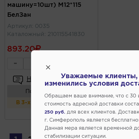
машину=10шт) М12*115
БелЗан
Артикул
:
0035
Каталожный
:
210115541830
893.20
-
+
Уважаемые клиенты,
Написать отзыв
изменились условия дост
Показать аналоги
Обращаем ваше внимание, что c 30
В 3-х и более магазинах
стоимость адресной доставки сост
для всех клиентов. Доставк
250 руб.
г. Симферополь является бесплатно
Данная мера является временной д
стабилизации ситуации.