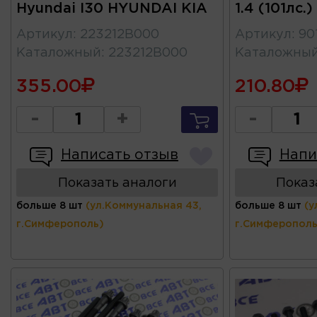
Hyundai I30 HYUNDAI KIA
1.4 (101лс
Артикул
:
223212B000
Артикул
:
90
Каталожный
:
223212B000
Каталожны
355.00
210.80
-
+
-
Написать отзыв
Напи
Показать аналоги
Показ
больше 8 шт
(ул.Коммунальная 43,
больше 8 шт
(у
г.Симферополь)
г.Симферополь