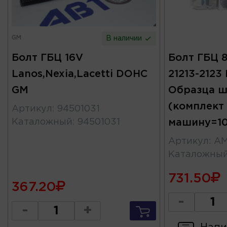
GM
В наличии
Болт ГБЦ 16V
Болт ГБЦ 8
Lanos,Nexia,Lacetti DOHC
21213-2123
GM
Образца ш
(комплект
Артикул
:
94501031
Каталожный
:
94501031
машину=10
Артикул
:
АМ
Каталожны
731.50
367.20
-
-
+