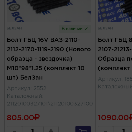
БЕЛЗАН
БЕЛЗАН
В наличии
Болт ГБЦ 16V ВАЗ-2110-
Болт ГБЦ 8
2112-2170-1119-2190 (Нового
2107-21213
образца - звездочка)
Образца п
M10*98*1.25 (комплект 10
(комплект
шт) БелЗан
Артикул
:
18
Каталожны
Артикул
:
2552
Каталожный
:
21120100327101\21120100327100
805.00
1090.00
-
+
-