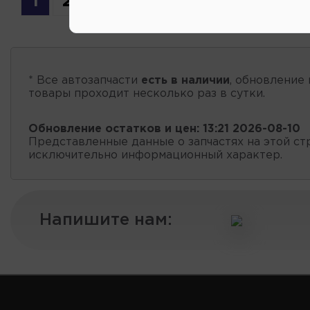
1
2
3
* Все автозапчасти
есть в наличии
, обновление 
товары проходит несколько раз в сутки.
Обновление остатков и цен:
13:21 2026-08-10
Представленные данные о запчастях на этой ст
исключительно информационный характер.
Напишите нам: