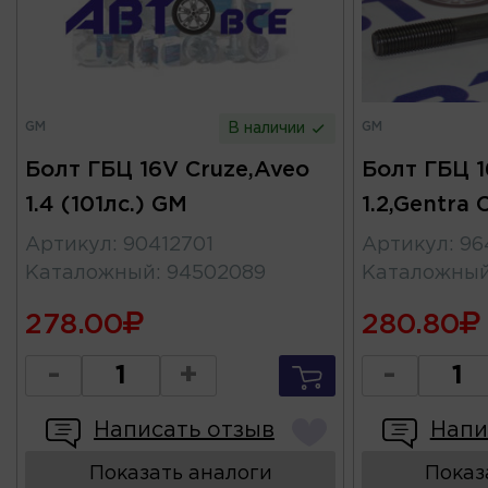
GM
GM
В наличии
Болт ГБЦ 16V Cruze,Aveo
Болт ГБЦ 
1.4 (101лс.) GM
1.2,Gentra 
Артикул
:
90412701
Артикул
:
96
Каталожный
:
94502089
Каталожны
278.00
280.80
-
+
-
Написать отзыв
Напи
Показать аналоги
Показ