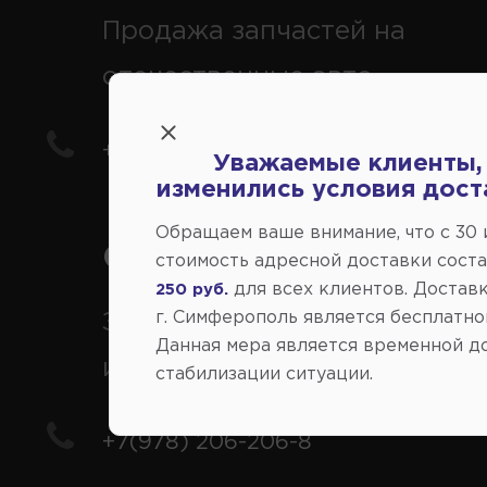
Продажа запчастей на
отечественные авто
+7(978) 206-206-5
Уважаемые клиенты,
изменились условия дост
Обращаем ваше внимание, что c 30
Справочный центр:
стоимость адресной доставки сост
для всех клиентов. Доставк
250 руб.
г. Симферополь является бесплатно
Заказ шин, дисков, запчасте
Данная мера является временной д
иномарки
стабилизации ситуации.
+7(978) 206-206-8