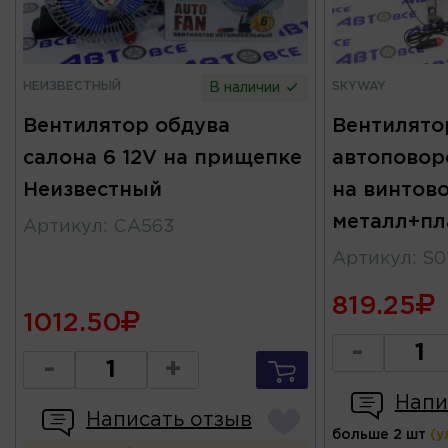
НЕИЗВЕСТНЫЙ
SKYWAY
В наличии
Вентилятор обдува
Вентилятор
салона 6 12V на прищепке
автопово
Неизвестный
на винтов
металл+пл
Артикул
:
CA563
Артикул
:
S0
819.25
1012.50
-
-
+
Напи
Написать отзыв
больше 2 шт
(у