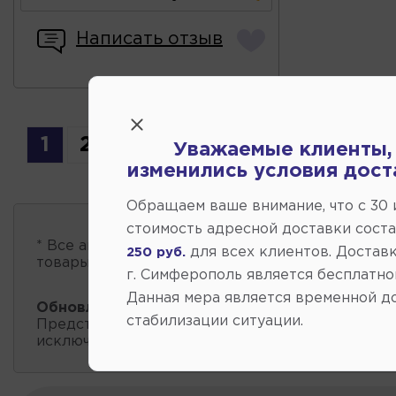
Написать отзыв
1
2
Уважаемые клиенты,
изменились условия дост
Обращаем ваше внимание, что c 30
стоимость адресной доставки сост
* Все автозапчасти
есть в наличии
, обновление 
для всех клиентов. Доставк
250 руб.
товары проходит несколько раз в сутки.
г. Симферополь является бесплатно
Данная мера является временной д
Обновление остатков и цен:
20:59 2026-08-08
стабилизации ситуации.
Представленные данные о запчастях на этой ст
исключительно информационный характер.