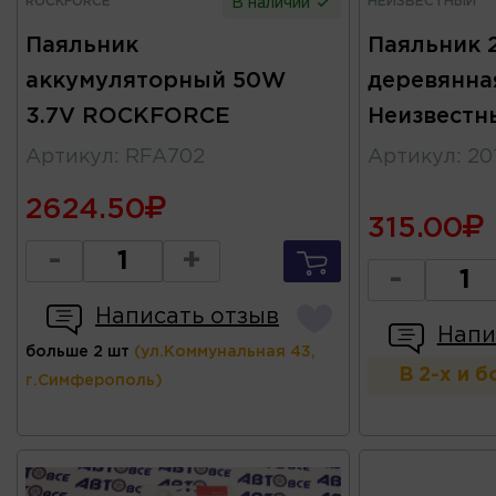
ROCKFORCE
НЕИЗВЕСТНЫЙ
В наличии
Паяльник
Паяльник 
аккумуляторный 50W
деревянна
3.7V ROCKFORCE
Неизвестн
Артикул
:
RFA702
Артикул
:
20
2624.50
315.00
-
+
-
Написать отзыв
Напи
больше 2 шт
(ул.Коммунальная 43,
В 2-х и 
г.Симферополь)