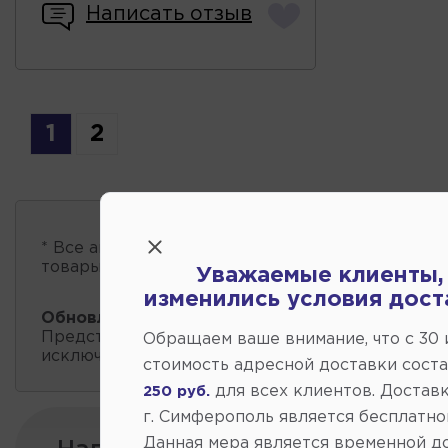
Написать отзыв
1
2
* Все автозапчасти
есть в наличии
, обновление 
товары проходит несколько раз в сутки.
Уважаемые клиенты,
изменились условия дост
Обновление остатков и цен:
08:41 2026-08-09
Представленные данные о запчастях на этой ст
Обращаем ваше внимание, что c 30
исключительно информационный характер.
стоимость адресной доставки сост
для всех клиентов. Доставк
250 руб.
г. Симферополь является бесплатно
Данная мера является временной д