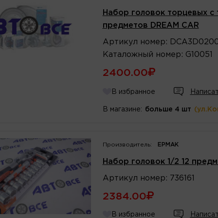
Набор головок торцевых с 
предметов DREAM CAR
Артикул
номер
:
DCA3D020
Каталожный
номер
:
G10051
2400.00
В избранное
Написат
В магазине:
больше 4 шт
(ул.К
Производитель:
ЕРМАК
Набор головок 1/2 12 пред
Артикул
номер
:
736161
2384.00
В избранное
Написат