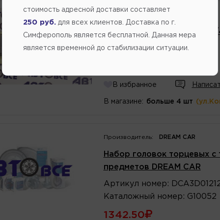
стоимость адресной доставки составляет
Производитель:
ЭВРИКА
250 руб.
для всех клиентов. Доставка по г.
Набор головок торцевых 1/
Симферополь является бесплатной. Данная мера
Артикул
номер
:
ER95150
является временной до стабилизации ситуации.
743.65
В избранное
Написат
В магазине:
больше 4 шт
(ул.К
Производитель:
DREAM CAR
Набор головок торцевых с 
предметов DREAM CAR
Артикул
номер
:
DCA3D0121
Каталожный
номер
:
G10052
1342.50