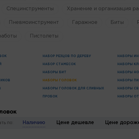
Специнструменты
Хранение и организация ра
Пневмоинструмент
Гаражное
Биты
работы
Пистолеты
ВОК
НАБОР РЕЗЦОВ ПО ДЕРЕВУ
НАБОРЫ ИН
Й
НАБОР СТАМЕСОК
НАБОРЫ К
НАБОРЫ БИТ
НАБОРЫ Н
НИКОВ
НАБОРЫ ГОЛОВОК
НАБОРЫ ПИ
В
НАБОРЫ ГОЛОВОК ДЛЯ СЛИВНЫХ
НАБОРЫ СВ
ПРОБОК
НАБОРЫ ОТ
ловок
Наличию
Цене дешевле
Цене дорож
ть по: