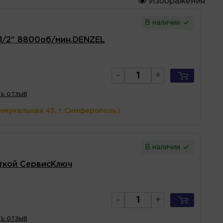
Изображения
В наличии
1/2" 8800об/мин.DENZEL
-
+
ь отзыв
ммунальная 43, г.Симферополь)
В наличии
откой СервисКлюч
-
+
ь отзыв