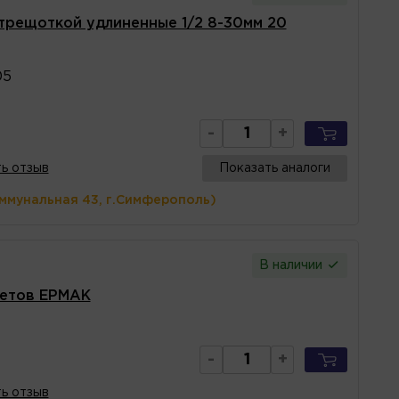
трещоткой удлиненные 1/2 8-30мм 20
05
-
+
ь отзыв
Показать аналоги
оммунальная 43, г.Симферополь)
В наличии
метов ЕРМАК
-
+
ь отзыв