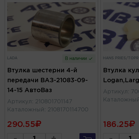
LADA
HANS PRIES/TOP
В наличии
Втулка шестерни 4-й
Втулка ку
передачи ВАЗ-21083-09-
Logan,Lar
14-15 АвтоВаз
Артикул
:
70
Каталожны
Артикул
:
210801701147
Каталожный
:
2108170114700
290.55
186.25