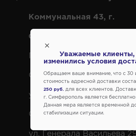
Коммунальная 43, г.
Симферополь
Уважаемые клиенты,
Переулок Строителей 2А, 
изменились условия дост
Обращаем ваше внимание, что c 30
Симферополь
стоимость адресной доставки сост
для всех клиентов. Доставк
250 руб.
ул. Федоренко 1В, г.
г. Симферополь является бесплатно
Данная мера является временной д
стабилизации ситуации.
Симферополь
ул. Генерала Васильева 29