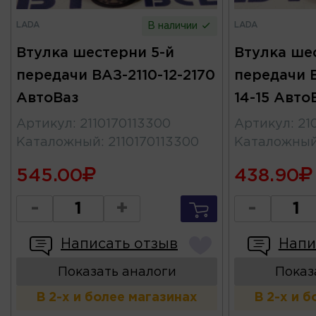
LADA
LADA
В наличии
Втулка шестерни 5-й
Втулка ше
передачи ВАЗ-2110-12-2170
передачи 
АвтоВаз
14-15 Авто
Артикул
:
2110170113300
Артикул
:
21
Каталожный
:
2110170113300
Каталожны
545.00
438.90
-
+
-
Написать отзыв
Напи
Показать аналоги
Показ
В 2-х и более магазинах
В 2-х и 