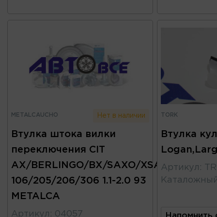
METALCAUCHO
TORK
Нет в наличии
Втулка штока вилки
Втулка ку
переключения CIT
Logan,Lar
AX/BERLINGO/BX/SAXO/XSARA/PGT
Артикул
:
TR
106/205/206/306 1.1-2.0 93
Каталожны
METALCA
Артикул
:
04057
Напомнить 