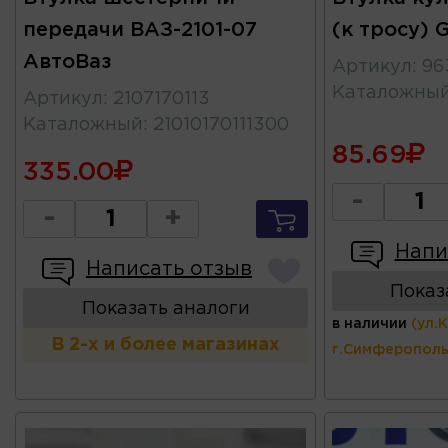
передачи ВАЗ-2101-07
(к тросу) 
АвтоВаз
Артикул
:
96
Каталожны
Артикул
:
2107170113
Каталожный
:
21010170111300
85.69
335.00
-
-
+
Напи
Написать отзыв
Показ
Показать аналоги
в наличии
(ул.
В 2-х и более магазинах
г.Симферополь